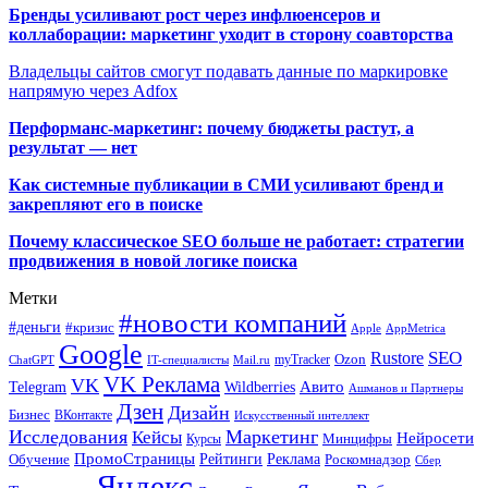
Бренды усиливают рост через инфлюенсеров и
коллаборации: маркетинг уходит в сторону соавторства
Владельцы сайтов смогут подавать данные по маркировке
напрямую через Adfox
Перформанс-маркетинг: почему бюджеты растут, а
результат — нет
Как системные публикации в СМИ усиливают бренд и
закрепляют его в поиске
Почему классическое SEO больше не работает: стратегии
продвижения в новой логике поиска
Метки
#новости компаний
#деньги
#кризис
Apple
AppMetrica
Google
SEO
Rustore
Ozon
myTracker
ChatGPT
IT-специалисты
Mail.ru
VK Реклама
VK
Wildberries
Авито
Telegram
Ашманов и Партнеры
Дзен
Дизайн
Бизнес
ВКонтакте
Искусственный интеллект
Исследования
Маркетинг
Кейсы
Нейросети
Минцифры
Курсы
ПромоСтраницы
Рейтинги
Реклама
Роскомнадзор
Обучение
Сбер
Яндекс