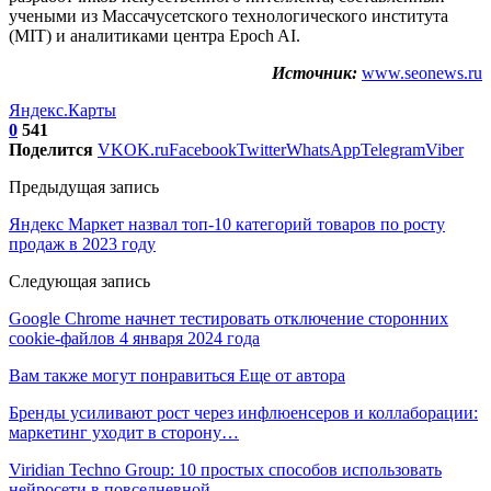
учеными из Массачусетского технологического института
(MIT) и аналитиками центра Epoch AI.
Источник:
www.seonews.ru
Яндекс.Карты
0
541
Поделится
VK
OK.ru
Facebook
Twitter
WhatsApp
Telegram
Viber
Предыдущая запись
Яндекс Маркет назвал топ-10 категорий товаров по росту
продаж в 2023 году
Следующая запись
Google Chrome начнет тестировать отключение сторонних
cookie-файлов 4 января 2024 года
Вам также могут понравиться
Еще от автора
Бренды усиливают рост через инфлюенсеров и коллаборации:
маркетинг уходит в сторону…
Viridian Techno Group: 10 простых способов использовать
нейросети в повседневной…