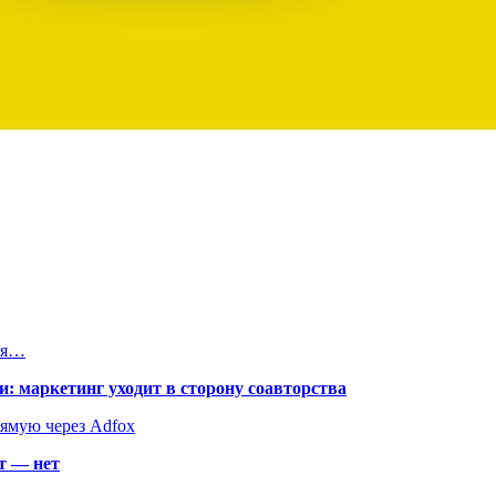
ля…
: маркетинг уходит в сторону соавторства
рямую через Adfox
т — нет