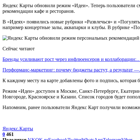
Яндекс Карты обновили режим «Идеи». Теперь пользователи смо
рекомендации кафе и ресторанов.
В «Идеях» появились новые рубрики «Развлечься» и «Погулять»
например концертные залы, аквапарки и клубы. В рубрике «Пог
Сейчас читают
Бренды усиливают рост через инфлюенсеров и коллаборации:
Перформанс-маркетинг: почему бюджеты растут, а результат 
К каждому месту на карте добавлены фото и подпись, которая
Режим «Идеи» доступен в Москве, Санкт-Петербурге, Екатерин
Новгороде, Красноярске и Казани. Список городов будет попол
Напомним, ранее пользователи Яндекс Карт получили возможно
Яндекс.Карты
0
461
Поделится
VK
OK.ru
Facebook
Twitter
WhatsApp
Telegram
Viber