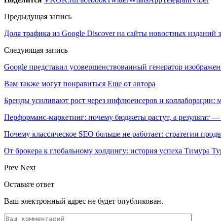
Предыдущая запись
Доля трафика из Google Discover на сайты новостных изданий 
Следующая запись
Google представил усовершенствованный генератор изображен
Вам также могут понравиться
Еще от автора
Бренды усиливают рост через инфлюенсеров и коллаборации: 
Перформанс-маркетинг: почему бюджеты растут, а результат —
Почему классическое SEO больше не работает: стратегии про
От брокера к глобальному холдингу: история успеха Тимура Ту
Prev
Next
Оставьте ответ
Ваш электронный адрес не будет опубликован.