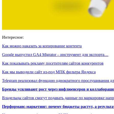
Интересное:
Как можно наказать за копирование контента
Google выпустил GA4 Migrator – инструмент для экспорта…
Как показывать рекламу посетителям сайтов конкурентов
Как мы выводили сайт из-под МПК фильтра Яндекса
Telegram реализовал функцию однократного прослушивания д
Бренды усиливают рост через инфлюенсеров и коллаборации
Владельцы сайтов смогут подавать данные по маркировке нап
Перформанс-маркетинг: почему бюджеты растут, а результа