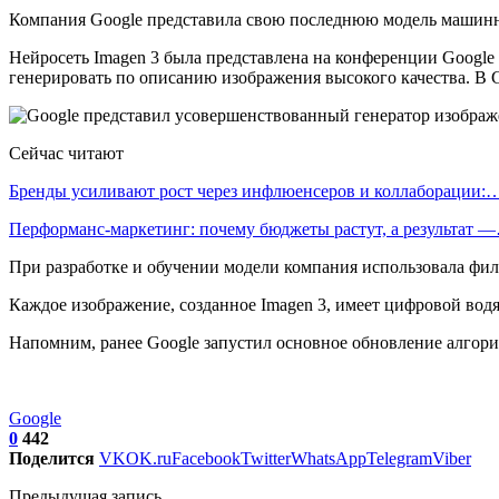
Компания Google представила свою последнюю модель машинног
Нейросеть Imagen 3 была представлена на конференции Google 
генерировать по описанию изображения высокого качества. В G
Сейчас читают
Бренды усиливают рост через инфлюенсеров и коллаборации:
Перформанс-маркетинг: почему бюджеты растут, а результат 
При разработке и обучении модели компания использовала фи
Каждое изображение, созданное Imagen 3, имеет цифровой вод
Напомним, ранее Google запустил основное обновление алгорит
Google
0
442
Поделится
VK
OK.ru
Facebook
Twitter
WhatsApp
Telegram
Viber
Предыдущая запись