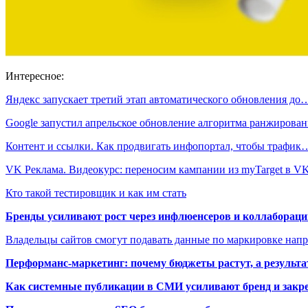
Интересное:
Яндекс запускает третий этап автоматического обновления до
Google запустил апрельское обновление алгоритма ранжиров
Контент и ссылки. Как продвигать инфопортал, чтобы трафик
VK Реклама. Видеокурс: переносим кампании из myTarget в 
Кто такой тестировщик и как им стать
Бренды усиливают рост через инфлюенсеров и коллаборации
Владельцы сайтов смогут подавать данные по маркировке нап
Перформанс-маркетинг: почему бюджеты растут, а результа
Как системные публикации в СМИ усиливают бренд и закре