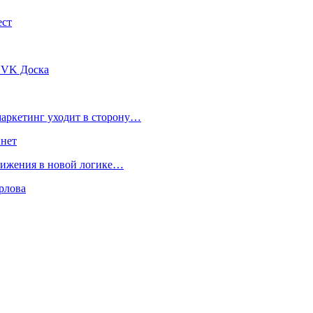
ест
с VK Доска
маркетинг уходит в сторону…
 нет
движения в новой логике…
рлова