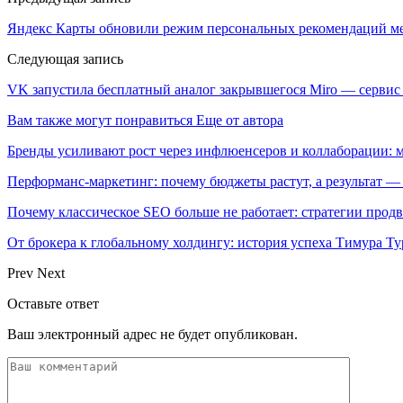
Яндекс Карты обновили режим персональных рекомендаций м
Следующая запись
VK запустила бесплатный аналог закрывшегося Miro — серви
Вам также могут понравиться
Еще от автора
Бренды усиливают рост через инфлюенсеров и коллаборации: 
Перформанс-маркетинг: почему бюджеты растут, а результат —
Почему классическое SEO больше не работает: стратегии про
От брокера к глобальному холдингу: история успеха Тимура Ту
Prev
Next
Оставьте ответ
Ваш электронный адрес не будет опубликован.