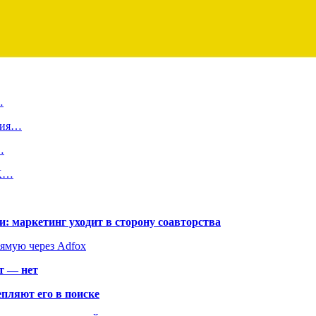
…
ания…
…
VK…
: маркетинг уходит в сторону соавторства
рямую через Adfox
т — нет
пляют его в поиске