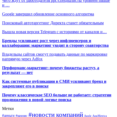
Чего ждут от работодателя ppc-специалисты уровней middle
и …
Google завершил обновление основного алгоритма
Поисковый автотаргетинг Директа станет обязательным
Вышла новая версия Telegram с историями от каналов и…
Бренды усиливают рост через инфлюенсеров и
коллаборации: маркетинг уходит в сторону соавторства
Владельцы сайтов смогут подавать данные по маркировке
напрямую через Adfox
Перформанс-маркетинг: почему бюджеты растут, а
результат — нет
Как системные публикации в СМИ усиливают бренд и
закрепляют его в поиске
Почему классическое SEO больше не работает: стратегии
продвижения в новой логике поиска
Метки
#новости компаний
#деньги
#кризис
Apple
AppMetrica