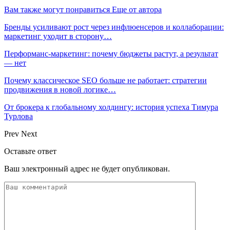
Вам также могут понравиться
Еще от автора
Бренды усиливают рост через инфлюенсеров и коллаборации:
маркетинг уходит в сторону…
Перформанс-маркетинг: почему бюджеты растут, а результат
— нет
Почему классическое SEO больше не работает: стратегии
продвижения в новой логике…
От брокера к глобальному холдингу: история успеха Тимура
Турлова
Prev
Next
Оставьте ответ
Ваш электронный адрес не будет опубликован.