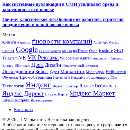
Как системные публикации в СМИ усиливают бренд и
закрепляют его в поиске
Почему классическое SEO больше не работает: стратегии
продвижения в новой логике поиска
Метки
#новости компаний
#деньги
#кризис
Apple
AppMetrica
Google
SEO
Rustore
Ozon
myTracker
ChatGPT
IT-специалисты
Mail.ru
VK Реклама
VK
Wildberries
Авито
Telegram
Ашманов и Партнеры
Дзен
Дизайн
Бизнес
ВКонтакте
Искусственный интеллект
Исследования
Маркетинг
Кейсы
Нейросети
Минцифры
Курсы
ПромоСтраницы
Рейтинги
Реклама
Роскомнадзор
Обучение
Сбер
Яндекс
Технологии
Яндекс.Вебмастер
Яндекс.Браузер
Яндекс.Маркет
Яндекс.Директ
Яндекс.Карты
Яндекс.Метрика
Яндекс Реклама
Контакты
© 2026 - 1 Маркетинг. Все права защищены.
Любое копирование материалов с нашего ресурса разрешается
только с обратной активной ссылкой на страницу статьи.