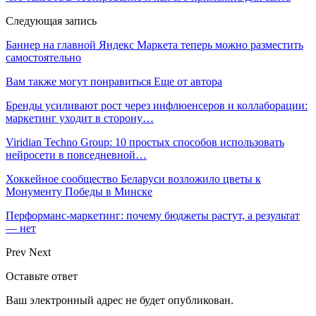
Следующая запись
Баннер на главной Яндекс Маркета теперь можно разместить
самостоятельно
Вам также могут понравиться
Еще от автора
Бренды усиливают рост через инфлюенсеров и коллаборации:
маркетинг уходит в сторону…
Viridian Techno Group: 10 простых способов использовать
нейросети в повседневной…
Хоккейное сообщество Беларуси возложило цветы к
Монументу Победы в Минске
Перформанс-маркетинг: почему бюджеты растут, а результат
— нет
Prev
Next
Оставьте ответ
Ваш электронный адрес не будет опубликован.