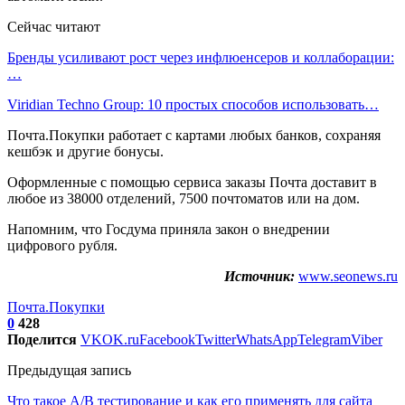
Сейчас читают
Бренды усиливают рост через инфлюенсеров и коллаборации:
…
Viridian Techno Group: 10 простых способов использовать…
Почта.Покупки работает с картами любых банков, сохраняя
кешбэк и другие бонусы.
Оформленные с помощью сервиса заказы Почта доставит в
любое из 38000 отделений, 7500 почтоматов или на дом.
Напомним, что Госдума приняла закон о внедрении
цифрового рубля.
Источник:
www.seonews.ru
Почта.Покупки
0
428
Поделится
VK
OK.ru
Facebook
Twitter
WhatsApp
Telegram
Viber
Предыдущая запись
Что такое А/В тестирование и как его применять для сайта