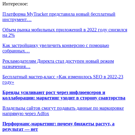
Интересное:
Платформа MyTracker представила новый бесплатный
инструмент…
Объем рынка мобильных приложений в 2022 году снизился
на 2%
Как застройщику увеличить конверсию с помощью
собранных…
Рекламодателям Директа стал доступен новый режим
назначения…
Бесплатный мастер-класс «Как изменилось SEO в 2022-23
году»
Бренды усиливают рост через инфлюенсеров и
коллаборации: маркетинг уходит в сторону соавторства
Владельцы сайтов смогут подавать данные по маркировке
напрямую через Adfox
Перформанс-маркетинг: почему бюджеты растут, а
результат — нет