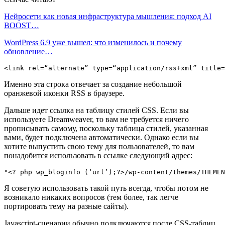
Нейросети как новая инфраструктура мышления: подход AI
BOOST…
WordPress 6.9 уже вышел: что изменилось и почему
обновление…
<link rel=“alternate” type=“application/rss+xml” title=
Именно эта строка отвечает за создание небольшой
оранжевой иконки RSS в браузере.
Дальше идет ссылка на таблицу стилей CSS. Если вы
используете Dreamweaver, то вам не требуется ничего
прописывать самому, поскольку таблица стилей, указанная
вами, будет подключена автоматически. Однако если вы
хотите выпустить свою тему для пользователей, то вам
понадобится использовать в ссылке следующий адрес:
"<? php wp_bloginfo (‘url’);?>/wp-content/themes/THEMEN
Я советую использовать такой путь всегда, чтобы потом не
возникало никаких вопросов (тем более, так легче
портировать тему на разные сайты).
Javascript-сценарии обычно подключаются после CSS-таблиц.