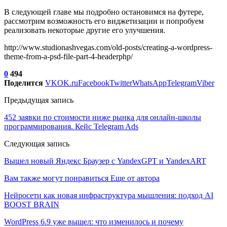
В следующей главе мы подробно остановимся на футере,
рассмотрим возможность его виджетизации и попробуем
реализовать некоторые другие его улучшения.
http://www.studionashvegas.com/old-posts/creating-a-wordpress-
theme-from-a-psd-file-part-4-headerphp/
0
494
Поделится
VK
OK.ru
Facebook
Twitter
WhatsApp
Telegram
Viber
Предыдущая запись
452 заявки по стоимости ниже рынка для онлайн-школы
программирования. Кейс Telegram Ads
Следующая запись
Вышел новый Яндекс Браузер с YandexGPT и YandexART
Вам также могут понравиться
Еще от автора
Нейросети как новая инфраструктура мышления: подход AI
BOOST BRAIN
WordPress 6.9 уже вышел: что изменилось и почему