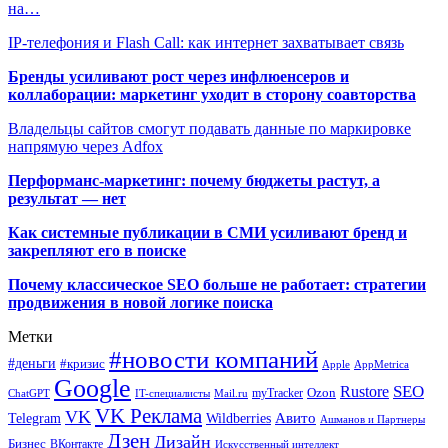
на…
IP-телефония и Flash Call: как интернет захватывает связь
Бренды усиливают рост через инфлюенсеров и
коллаборации: маркетинг уходит в сторону соавторства
Владельцы сайтов смогут подавать данные по маркировке
напрямую через Adfox
Перформанс-маркетинг: почему бюджеты растут, а
результат — нет
Как системные публикации в СМИ усиливают бренд и
закрепляют его в поиске
Почему классическое SEO больше не работает: стратегии
продвижения в новой логике поиска
Метки
#новости компаний
#деньги
#кризис
Apple
AppMetrica
Google
SEO
Rustore
Ozon
myTracker
ChatGPT
IT-специалисты
Mail.ru
VK Реклама
VK
Wildberries
Авито
Telegram
Ашманов и Партнеры
Дзен
Дизайн
Бизнес
ВКонтакте
Искусственный интеллект