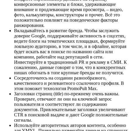
конверсионные элементы и блоки, удерживающие
внимание и продлевающие время просмотра, – видео,
фото, калькуляторы, конструкторы и прочее. Всё это
положительно повлияет на поведенческие факторы
ранжирования.
Вкладывайтесь в развитие бренда. Чтобы заслужить
доверие Google, поддерживайте активность в соцсетях,
ведите блоги на тематических площадках, формируйте
лояльную аудиторию, в том числе, и в офлайне, которая
будет искать вас в поиске по названию сайта или
компании, работайте над репутацией в сети.
Инвестируйте в традиционный PR и рекламу в СМИ. К
сожалению, данные говорят о том, что в конкурентных
нишах обогнать в топе крупные бренды не получится.
Сосредоточьтесь на создании разнообразного,
качественного и релевантного ссылочного профиля. В
этом поможет технология PromoPult Max.
Заголовки страниц (title) по-прежнему очень важны.
Проверьте, отвечают ли они на ключевой запрос
пользователя и соответствуют ли содержанию
документов. Привлекательные заголовки увеличивают
CTR в поисковой выдаче и дают Google положительные
сигналы.
Используйте авторитетных авторов контента, особенно
для YMYL. Правильно размечайте данные на страницах