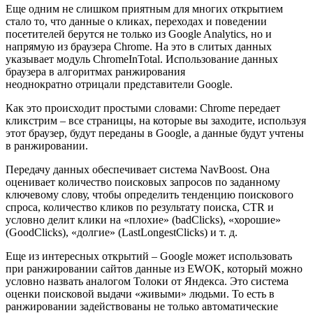
Еще одним не слишком приятным для многих открытием
стало то, что данные о кликах, переходах и поведении
посетителей берутся не только из Google Analytics, но и
напрямую из браузера Chrome. На это в слитых данных
указывает модуль ChromeInTotal. Использование данных
браузера в алгоритмах ранжирования
неоднократно отрицали представители Google.
Как это происходит простыми словами: Chrome передает
кликстрим – все страницы, на которые вы заходите, используя
этот браузер, будут переданы в Google, а данные будут учтены
в ранжировании.
Передачу данных обеспечивает система NavBoost. Она
оценивает количество поисковых запросов по заданному
ключевому слову, чтобы определить тенденцию поискового
спроса, количество кликов по результату поиска, CTR и
условно делит клики на «плохие» (badClicks), «хорошие»
(GoodClicks), «долгие» (LastLongestClicks) и т. д.
Еще из интересных открытий – Google может использовать
при ранжировании сайтов данные из EWOK, который можно
условно назвать аналогом Толоки от Яндекса. Это система
оценки поисковой выдачи «живыми» людьми. То есть в
ранжировании задействованы не только автоматические