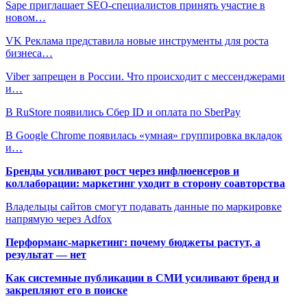
Sape приглашает SEO-специалистов принять участие в
новом…
VK Реклама представила новые инструменты для роста
бизнеса…
Viber запрещен в России. Что происходит с мессенджерами
и…
В RuStore появились Сбер ID и оплата по SberPay
В Google Chrome появилась «умная» группировка вкладок
и…
Бренды усиливают рост через инфлюенсеров и
коллаборации: маркетинг уходит в сторону соавторства
Владельцы сайтов смогут подавать данные по маркировке
напрямую через Adfox
Перформанс-маркетинг: почему бюджеты растут, а
результат — нет
Как системные публикации в СМИ усиливают бренд и
закрепляют его в поиске