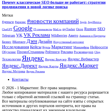
Почему классическое SEO больше не работает: стратегии
продвижения в новой логике поиска
Метки
#новости компаний
#деньги
#кризис
Apple
AppMetrica
Google
SEO
Rustore
Ozon
myTracker
ChatGPT
IT-специалисты
Mail.ru
VK Реклама
VK
Wildberries
Авито
Telegram
Ашманов и Партнеры
Дзен
Дизайн
Бизнес
ВКонтакте
Искусственный интеллект
Исследования
Маркетинг
Кейсы
Нейросети
Минцифры
Курсы
ПромоСтраницы
Рейтинги
Реклама
Роскомнадзор
Обучение
Сбер
Яндекс
Технологии
Яндекс.Вебмастер
Яндекс.Браузер
Яндекс.Маркет
Яндекс.Директ
Яндекс.Карты
Яндекс.Метрика
Яндекс Реклама
Контакты
© 2026 - 1 Маркетинг. Все права защищены.
Любое копирование материалов с нашего ресурса разрешается
только с обратной активной ссылкой на страницу статьи.
Все материалы опубликованные на сайте взяты с открытых
источников и других порталов интернета, все права на
авторство принадлежат их законным владельцам.