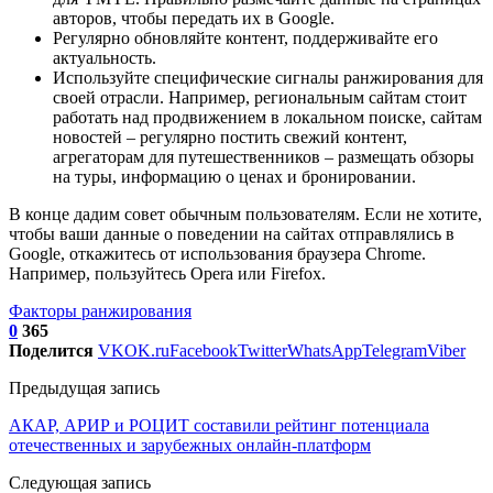
авторов, чтобы передать их в Google.
Регулярно обновляйте контент, поддерживайте его
актуальность.
Используйте специфические сигналы ранжирования для
своей отрасли. Например, региональным сайтам стоит
работать над продвижением в локальном поиске, сайтам
новостей – регулярно постить свежий контент,
агрегаторам для путешественников – размещать обзоры
на туры, информацию о ценах и бронировании.
В конце дадим совет обычным пользователям. Если не хотите,
чтобы ваши данные о поведении на сайтах отправлялись в
Google, откажитесь от использования браузера Chrome.
Например, пользуйтесь Opera или Firefox.
Факторы ранжирования
0
365
Поделится
VK
OK.ru
Facebook
Twitter
WhatsApp
Telegram
Viber
Предыдущая запись
АКАР, АРИР и РОЦИТ составили рейтинг потенциала
отечественных и зарубежных онлайн-платформ
Следующая запись