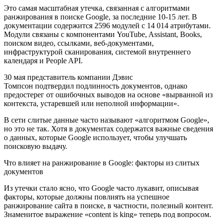
Это самая масштабная утечка, связанная с алгоритмами
ранжирования в поиске Google, за последние 10-15 лет. В
документации содержится 2596 модулей с 14 014 атрибутами.
Модули связаны с компонентами YouTube, Assistant, Books,
поиском видео, ссылками, веб-документами,
инфраструктурой сканирования, системой внутреннего
календаря и People API.
30 мая представитель компании Дэвис
Томпсон подтвердил подлинность документов, однако
предостерег от ошибочных выводов на основе «вырванной из
контекста, устаревшей или неполной информации».
В сети слитые данные часто называют «алгоритмом Google»,
но это не так. Хотя в документах содержатся важные сведения
о данных, которые Google использует, чтобы улучшать
поисковую выдачу.
Что влияет на ранжирование в Google: факторы из слитых
документов
Из утечки стало ясно, что Google часто лукавит, описывая
факторы, которые должны повлиять на успешное
ранжирование сайта в поиске, в частности, полезный контент.
Знаменитое выражение «content is king» теперь под вопросом.