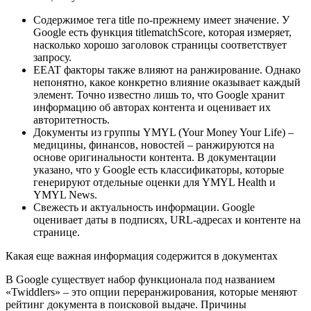
Содержимое тега title по-прежнему имеет значение. У
Google есть функция titlematchScore, которая измеряет,
насколько хорошо заголовок страницы соответствует
запросу.
EEAT факторы также влияют на ранжирование. Однако
непонятно, какое конкретно влияние оказывает каждый
элемент. Точно известно лишь то, что Google хранит
информацию об авторах контента и оценивает их
авторитетность.
Документы из группы YMYL (Your Money Your Life) –
медицины, финансов, новостей – ранжируются на
основе оригинальности контента. В документации
указано, что у Google есть классификаторы, которые
генерируют отдельные оценки для YMYL Health и
YMYL News.
Свежесть и актуальность информации. Google
оценивает даты в подписях, URL-адресах и контенте на
странице.
Какая еще важная информация содержится в документах
В Google существует набор функционала под названием
«Twiddlers» – это опции переранжирования, которые меняют
рейтинг документа в поисковой выдаче. Причины