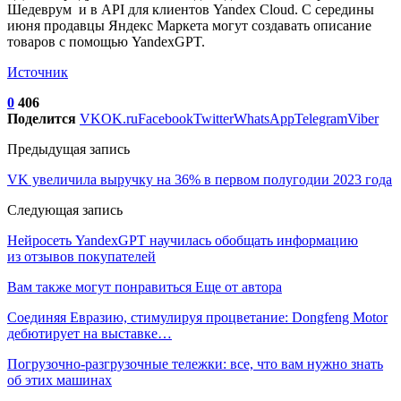
Шедеврум и в API для клиентов Yandex Cloud. С середины
июня продавцы Яндекс Маркета могут создавать описание
товаров с помощью YandexGPT.
Источник
0
406
Поделится
VK
OK.ru
Facebook
Twitter
WhatsApp
Telegram
Viber
Предыдущая запись
VK увеличила выручку на 36% в первом полугодии 2023 года
Следующая запись
Нейросеть YandexGPT научилась обобщать информацию
из отзывов покупателей
Вам также могут понравиться
Еще от автора
Соединяя Евразию, стимулируя процветание: Dongfeng Motor
дебютирует на выставке…
Погрузочно-разгрузочные тележки: все, что вам нужно знать
об этих машинах