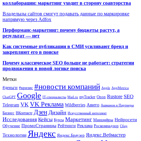
коллаборации: маркетинг уходит в сторону соавторства
Владельцы сайтов смогут подавать данные по маркировке
напрямую через Adfox
Перформанс-маркетинг: почему бюджеты растут, а
результат — нет
Как системные публикации в СМИ усиливают бренд и
закрепляют его в поиске
Почему классическое SEO больше не работает: стратегии
продвижения в новой логике поиска
Метки
#новости компаний
#деньги
#кризис
Apple
AppMetrica
Google
SEO
Rustore
Ozon
myTracker
ChatGPT
IT-специалисты
Mail.ru
VK Реклама
VK
Wildberries
Авито
Telegram
Ашманов и Партнеры
Дзен
Дизайн
Бизнес
ВКонтакте
Искусственный интеллект
Исследования
Маркетинг
Кейсы
Нейросети
Минцифры
Курсы
ПромоСтраницы
Рейтинги
Реклама
Роскомнадзор
Обучение
Сбер
Яндекс
Технологии
Яндекс.Вебмастер
Яндекс.Браузер