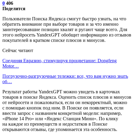
0
406
Поделится
Пользователи Поиска Яндекса смогут быстро узнать, на что
обратить внимание при выборе товаров и за что именно
заинтересовавшие позиции хвалят и ругают чаще всего. Для
этого нейросеть YandexGPT обобщит информацию из отзывов
покупателей в кратком списке плюсов и минусов.
Сейчас читают
Соединяя Евразию, стимулируя процветание: Dongfeng
Motor…
Погрузочно-разгрузочные тележки: все, что вам нужно знать
об…
Результат работы YandexGPT можно увидеть в карточках
товаров в поиске Яндекса. Оценить список плюсов и минусов
от нейросети и пожаловаться, если он некорректный, можно
с помощью кнопок под ним. В Поиске он появляется, если
ввести запрос с названием конкретной модели: например,
«iPhone 14 Pro» или «Яндекс Станция Мини». По клику
на каждое из преимуществ и недостатков в Поиске
открываются отзывы, где упоминается эта особенность.