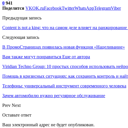
0
941
Поделится
VK
OK.ru
Facebook
Twitter
WhatsApp
Telegram
Viber
Предыдущая запись
Content is not a king: что на самом деле влияет на ранжирование
Следующая запись
В ПромоСтраницах появилась новая функция «Нацеливание»
Вам также могут понравиться
Еще от автора
Viridian Techno Group: 10 простых способов использовать ней
Помощь в кризисных ситуациях: как сохранить контроль и най
Телефоны: универсальный инструмент современного человека
Зачем автомобилю нужно регулярное обслуживание
Prev
Next
Оставьте ответ
Ваш электронный адрес не будет опубликован.