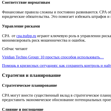
Соответствие нормативам
Финансовые правила сложны и постоянно развиваются. CPA обуч
юридические обязательства. Это помогает избежать штрафов и
Управление рисками
CPA от
cpa.trafpp.ru
играют ключевую роль в управлении риска
минимизировать риск мошенничества и ошибок.
Сейчас читают
Viridian Techno Group: 10 простых способов использовать…
Помощь в кризисных ситуациях: как сохранить контроль и на
Стратегия и планирование
Стратегическое планирование
CPA могут внести существенный вклад в стратегическое план
предоставить экономическое обоснование потенциальных прое
Слияние и поглощение