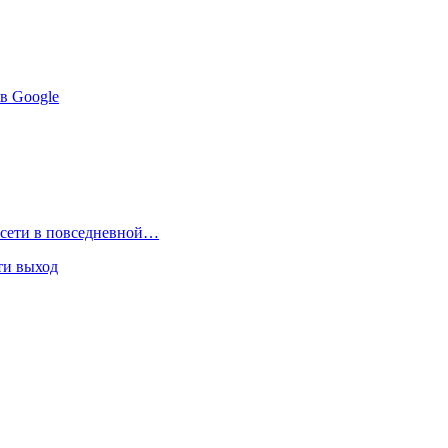
 в Google
росети в повседневной…
ти выход