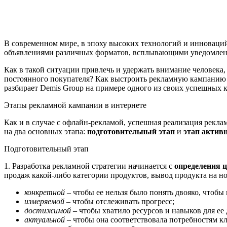
В современном мире, в эпоху высоких технологий и инноваци
объявлениями различных форматов, всплывающими уведомлени
Как в такой ситуации привлечь и удержать внимание человека
постоянного покупателя? Как выстроить рекламную кампанию в 
разбирает Demis Group на примере одного из своих успешных 
Этапы рекламной кампании в интернете
Как и в случае с офлайн-рекламой, успешная реализация рекл
на два основных этапа:
подготовительный этап
и
этап актив
Подготовительный этап
1. Разработка рекламной стратегии начинается с
определения 
продаж какой-либо категории продуктов, вывод продукта на но
конкретной
– чтобы ее нельзя было понять двояко, чтоб
измеряемой
– чтобы отслеживать прогресс;
достижимой
– чтобы хватило ресурсов и навыков для е
актуальной
– чтобы она соответствовала потребностям к