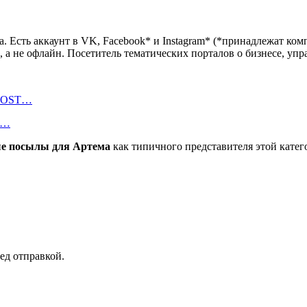
. Есть аккаунт в VK, Facebook* и Instagram* (*принадлежат ком
а не офлайн. Посетитель тематических порталов о бизнесе, упра
BOOST…
е…
е посылы для Артема
как типичного представителя этой катег
ред отправкой.