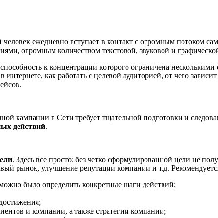
й человек ежедневно вступает в контакт с огромным потоком с
ями, огромным количеством текстовой, звуковой и графическ
, способность к концентрации которого ограничена несколькими
интернете, как работать с целевой аудиторией, от чего зависи
кейсов.
амной кампании в Сети требует тщательной подготовки и следов
ных действий
.
цели
. Здесь все просто: без четко сформулированной цели не пол
вый рынок, улучшение репутации компании и т.д. Рекомендуется
ы можно было определить конкретные шаги действий;
е достижения;
лиентов и компании, а также стратегии компании;