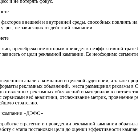
есс и не потерять фокус.
 факторов внешней и внутренней среды, способных повлиять на
угроз, не зависящих от действий компании.
этап, пренебрежение которым приведет к неэффективной трате
т зависеть от цели рекламной кампании. Ее необходимо сегмент
оведенного анализа компании и целевой аудитории, а также про
форматы рекламных объявлений, места размещения рекламы в С
одготовленных рекламных объявлений и материалов в соответств
 с сервисами веб-аналитики, отслеживание метрик, проведение р
нейшую стратегию.
для компании «ДЭФО»
разработке стратегии и проведении рекламной кампании обратил
оту с этапа постановки цели до оценки эффективности кампан