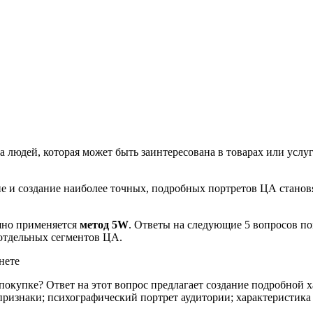
 людей, которая может быть заинтересована в товарах или услу
ие и создание наиболее точных, подробных портретов ЦА станов
шно применяется
метод 5W
. Ответы на следующие 5 вопросов п
отдельных сегментов ЦА.
покупке? Ответ на этот вопрос предлагает создание подробной х
признаки; психографический портрет аудитории; характеристик