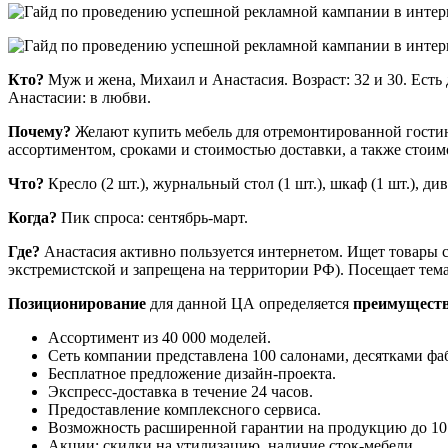
Кто?
Муж и жена, Михаил и Анастасия. Возраст: 32 и 30. Есть
Анастасии: в любви.
Почему?
Желают купить мебель для отремонтированной гости
ассортиментом, сроками и стоимостью доставки, а также стои
Что?
Кресло (2 шт.), журнальный стол (1 шт.), шкаф (1 шт.), дива
Когда?
Пик спроса: сентябрь-март.
Где?
Анастасия активно пользуется интернетом. Ищет товары с
экстремистской и запрещена на территории РФ). Посещает тема
Позиционирование
для данной ЦА определяется
преимущест
Ассортимент из 40 000 моделей.
Сеть компании представлена 100 салонами, десятками ф
Бесплатное предложение дизайн-проекта.
Экспресс-доставка в течение 24 часов.
Предоставление комплексного сервиса.
Возможность расширенной гарантии на продукцию до 10
Акции: скидки на утилизацию, наличие сток-мебели.