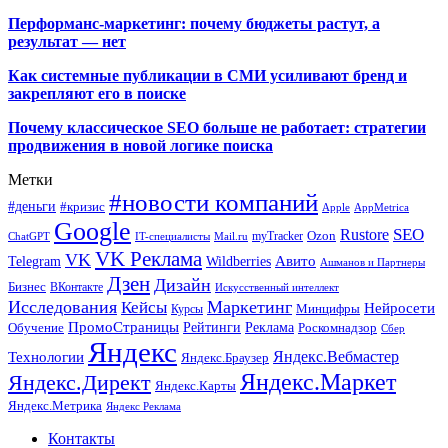
Перформанс-маркетинг: почему бюджеты растут, а
результат — нет
Как системные публикации в СМИ усиливают бренд и
закрепляют его в поиске
Почему классическое SEO больше не работает: стратегии
продвижения в новой логике поиска
Метки
#новости компаний
#деньги
#кризис
Apple
AppMetrica
Google
SEO
Rustore
Ozon
myTracker
ChatGPT
IT-специалисты
Mail.ru
VK Реклама
VK
Wildberries
Авито
Telegram
Ашманов и Партнеры
Дзен
Дизайн
Бизнес
ВКонтакте
Искусственный интеллект
Исследования
Маркетинг
Кейсы
Нейросети
Минцифры
Курсы
ПромоСтраницы
Рейтинги
Реклама
Роскомнадзор
Обучение
Сбер
Яндекс
Технологии
Яндекс.Вебмастер
Яндекс.Браузер
Яндекс.Маркет
Яндекс.Директ
Яндекс.Карты
Яндекс.Метрика
Яндекс Реклама
Контакты