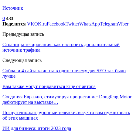
Источник
0
433
Поделится
VK
OK.ru
Facebook
Twitter
WhatsApp
Telegram
Viber
Предыдущая запись
Страницы тегирования: как настроить дополнительный
источник трафика
Следующая запись
Собрали 4 сайта клиента в один: почему для SEO так было
лучше
Вам также могут понравиться
Еще от автора
Соединяя Евразию, стимулируя процветание: Dongfeng Motor
дебютирует на выставке…
Погрузочно-разгрузочные тележки: все, что вам нужно знать
об этих машинах
ИИ для бизнеса: итоги 2023 года