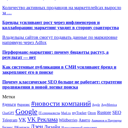
Количество активных продавцов на маркетплейсах выросло
за …
Бренды усиливают рост через инфлюенсеров и
коллаборации: маркетинг уходит в сторону соавторства
Владельцы сайтов смогут подавать данные по маркировке
напрямую через Adfox
Перформанс-маркетинг: почему бюджеты растут, а
результат — нет
Как системные публикации в СМИ усиливают бренд и
закрепляют его в поиске
Почему классическое SEO больше не работает: стратегии
продвижения в новой логике поиска
Метки
#новости компаний
#деньги
#кризис
Apple
AppMetrica
Google
SEO
Rustore
Ozon
myTracker
ChatGPT
IT-специалисты
Mail.ru
VK Реклама
VK
Wildberries
Авито
Telegram
Ашманов и Партнеры
Дзен
Дизайн
Бизнес
ВКонтакте
Искусственный интеллект