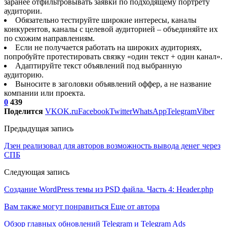
заранее отфильтровывать заявки по подходящему портрету
аудитории.
Обязательно тестируйте широкие интересы, каналы
конкурентов, каналы с целевой аудиторией – объединяйте их
по схожим направлениям.
Если не получается работать на широких аудиториях,
попробуйте протестировать связку «один текст + один канал».
Адаптируйте текст объявлений под выбранную
аудиторию.
Выносите в заголовки объявлений оффер, а не название
компании или проекта.
0
439
Поделится
VK
OK.ru
Facebook
Twitter
WhatsApp
Telegram
Viber
Предыдущая запись
Дзен реализовал для авторов возможность вывода денег через
СПБ
Следующая запись
Создание WordPress темы из PSD файла. Часть 4: Header.php
Вам также могут понравиться
Еще от автора
Обзор главных обновлений Telegram и Telegram Ads