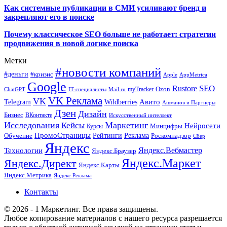
Как системные публикации в СМИ усиливают бренд и
закрепляют его в поиске
Почему классическое SEO больше не работает: стратегии
продвижения в новой логике поиска
Метки
#новости компаний
#деньги
#кризис
Apple
AppMetrica
Google
SEO
Rustore
Ozon
myTracker
ChatGPT
IT-специалисты
Mail.ru
VK Реклама
VK
Wildberries
Авито
Telegram
Ашманов и Партнеры
Дзен
Дизайн
Бизнес
ВКонтакте
Искусственный интеллект
Исследования
Маркетинг
Кейсы
Нейросети
Минцифры
Курсы
ПромоСтраницы
Рейтинги
Реклама
Роскомнадзор
Обучение
Сбер
Яндекс
Технологии
Яндекс.Вебмастер
Яндекс.Браузер
Яндекс.Маркет
Яндекс.Директ
Яндекс.Карты
Яндекс.Метрика
Яндекс Реклама
Контакты
© 2026 - 1 Маркетинг. Все права защищены.
Любое копирование материалов с нашего ресурса разрешается