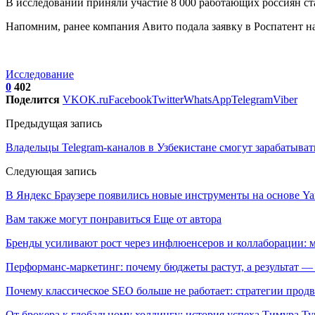
В исследовании приняли участие 8 000 работающих россиян ста
Напомним, ранее компания Авито подала заявку в Роспатент на
Исследование
0
402
Поделится
VK
OK.ru
Facebook
Twitter
WhatsApp
Telegram
Viber
Предыдущая запись
Владельцы Telegram-каналов в Узбекистане смогут зарабатыват
Следующая запись
В Яндекс Браузере появились новые инструменты на основе Y
Вам также могут понравиться
Еще от автора
Бренды усиливают рост через инфлюенсеров и коллаборации: 
Перформанс-маркетинг: почему бюджеты растут, а результат —
Почему классическое SEO больше не работает: стратегии про
От брокера к глобальному холдингу: история успеха Тимура Ту