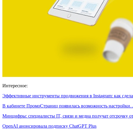
Интересное:
Эффективные инструменты продвижения в Instagram: как сдел
В кабинете ПромоСтраниц появилась возможность настройки
Минцифры: специалисты IT, связи и медиа получат отсрочку 
OpenAI анонсировала подписку ChatGPT Plus