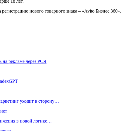
рше 18 лет.
 регистрацию нового товарного знака – «Avito Бизнес 360».
ь на рекламе через РСЯ
andexGPT
маркетинг уходит в сторону…
 нет
движения в новой логике…
рлова