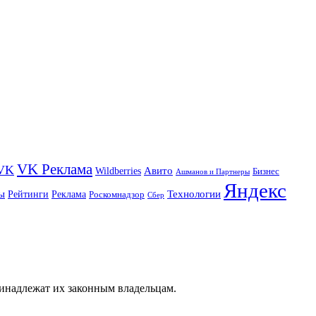
VK Реклама
VK
Wildberries
Авито
Бизнес
Ашманов и Партнеры
Яндекс
ы
Технологии
Рейтинги
Реклама
Роскомнадзор
Сбер
ринадлежат их законным владельцам.