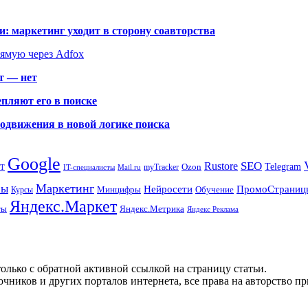
: маркетинг уходит в сторону соавторства
рямую через Adfox
т — нет
пляют его в поиске
родвижения в новой логике поиска
Google
SEO
Rustore
Ozon
Telegram
myTracker
PT
IT-специалисты
Mail.ru
Маркетинг
сы
ПромоСтраниц
Нейросети
Минцифры
Обучение
Курсы
Яндекс.Маркет
Яндекс.Метрика
ты
Яндекс Реклама
олько с обратной активной ссылкой на страницу статьи.
чников и других порталов интернета, все права на авторство п