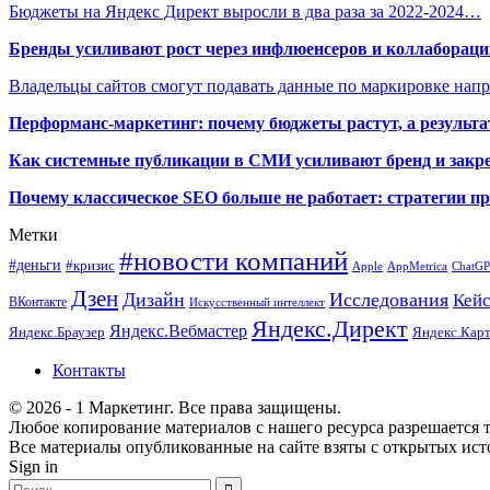
Бюджеты на Яндекс Директ выросли в два раза за 2022-2024…
Бренды усиливают рост через инфлюенсеров и коллаборации
Владельцы сайтов смогут подавать данные по маркировке нап
Перформанс-маркетинг: почему бюджеты растут, а результа
Как системные публикации в СМИ усиливают бренд и закре
Почему классическое SEO больше не работает: стратегии п
Метки
#новости компаний
#деньги
#кризис
Apple
AppMetrica
ChatG
Дзен
Дизайн
Исследования
Кей
ВКонтакте
Искусственный интеллект
Яндекс.Директ
Яндекс.Вебмастер
Яндекс.Браузер
Яндекс.Кар
Контакты
© 2026 - 1 Маркетинг. Все права защищены.
Любое копирование материалов с нашего ресурса разрешается т
Все материалы опубликованные на сайте взяты с открытых исто
Sign in