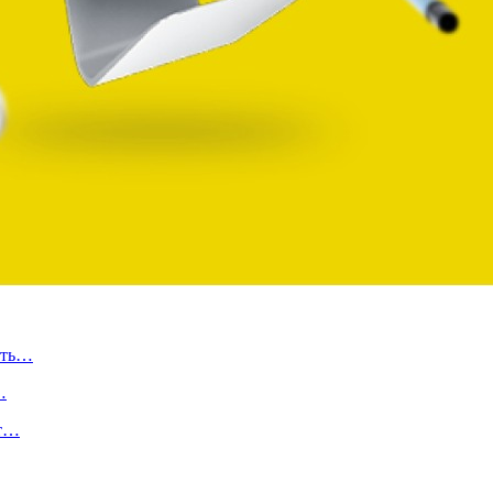
ать…
…
от…