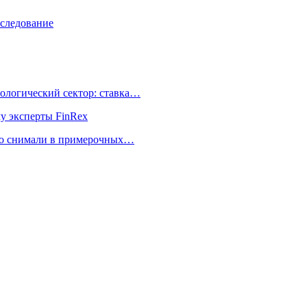
сследование
ологический сектор: ставка…
му эксперты FinRex
но снимали в примерочных…