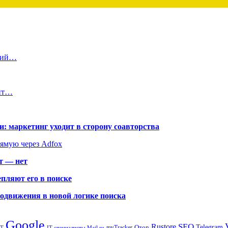
ений…
айт…
: маркетинг уходит в сторону соавторства
рямую через Adfox
т — нет
пляют его в поиске
родвижения в новой логике поиска
Google
SEO
Rustore
Ozon
Telegram
myTracker
PT
IT-специалисты
Mail.ru