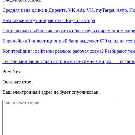
Средняя цена клика в Директе, VK Ads, VK, myTarget, Avito. И
Вам также могут понравиться
Еще от автора
Социальный выбор: как служить обществу в современном мире
Европейский инвестиционный банк выделяет €70 млрд на техн
Копитрейдинг: хайп или реально рабочая схема? Разбирают те
Тысячи минчанок стали актрисами интимных видео — их тай
Prev
Next
Оставьте ответ
Ваш электронный адрес не будет опубликован.