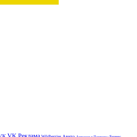
VK Реклама
VK
Wildberries
Авито
Бизнес
Ашманов и Партнеры