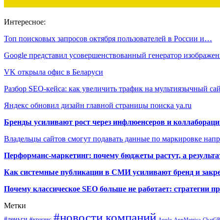
Интересное:
Топ поисковых запросов октября пользователей в России и…
Google представил усовершенствованный генератор изображ
VK открыла офис в Беларуси
Разбор SEO-кейса: как увеличить трафик на мультиязычный с
Яндекс обновил дизайн главной страницы поиска ya.ru
Бренды усиливают рост через инфлюенсеров и коллаборации
Владельцы сайтов смогут подавать данные по маркировке нап
Перформанс-маркетинг: почему бюджеты растут, а результа
Как системные публикации в СМИ усиливают бренд и закре
Почему классическое SEO больше не работает: стратегии п
Метки
#новости компаний
#деньги
#кризис
Apple
AppMetrica
ChatG