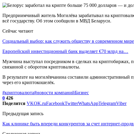
Предприимчивый житель Могилёва зарабатывал на криптовалюте
всё государству. Об этом сообщили в МВД Беларуси.
Сейчас читают
Социальный выбор: как служить обществу в современном мире
Европейский инвестиционный банк выделяет €70 млрд на…
Мужчина выступал посредником в сделках на криптобиржах, по
связанной с оборотом криптовалюты.
В результате на могилёвчанина составили административный п
через его криптокошелёк.
#криптовалюта
#новости компаний
Бизнес
0
426
Поделится
VK
OK.ru
Facebook
Twitter
WhatsApp
Telegram
Viber
Предыдущая запись
Как клинике быть впереди конкурентов за счет интернет-прод
Следующая запись