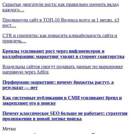
Скрытые двигатели роста: как правильно оценить вклад
каждого…
Продвинули сайт в ТОП-10 Яндекса всего за 1 месяц. х3
рост…
CTR и сниппеты: как повысить кликабельность сайта и
привлечь…
Бренды усиливают рост через инфлюенсеров и
коллаборации: маркетинг уходит в сторону соавторства
Владельцы сайтов смогут подавать данные по маркировке
напрямую через Adfox
Перформанс-маркетинг: почему бюджеты растут, а
результат — нет
Как системные публикации в СМИ усиливают бренд и
закрепляют его в поиске
Почему классическое SEO больше не работает: стратегии
продвижения в новой логике поиска
Метки