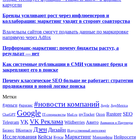
карусели
Бренды усиливают рост через инфлюенсеров и
коллаборации: маркетинг уходит в сторону соавторства
Владельцы сайтов смогут подавать данные по маркировке
напрямую через Adfox
Перформанс-маркетинг: почему бюджеты растут, а
результат — нет
Как системные публикации в СМИ усиливают бренд и
закрепляют его в поиске
Почему классическое SEO больше не работает: стратегии
продвижения в новой логике поиска
Метки
#новости компаний
#деньги
#кризис
Apple
AppMetrica
Google
SEO
Rustore
Ozon
myTracker
ChatGPT
IT-специалисты
Mail.ru
VK Реклама
VK
Wildberries
Авито
Telegram
Ашманов и Партнеры
Дзен
Дизайн
Бизнес
ВКонтакте
Искусственный интеллект
Исследования
Маркетинг
Кейсы
Нейросети
Минцифры
Курсы