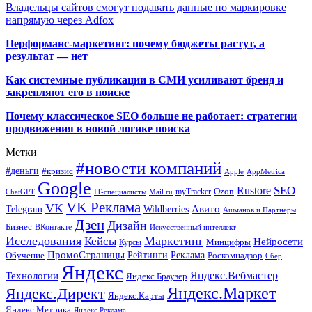
Владельцы сайтов смогут подавать данные по маркировке
напрямую через Adfox
Перформанс-маркетинг: почему бюджеты растут, а
результат — нет
Как системные публикации в СМИ усиливают бренд и
закрепляют его в поиске
Почему классическое SEO больше не работает: стратегии
продвижения в новой логике поиска
Метки
#новости компаний
#деньги
#кризис
Apple
AppMetrica
Google
SEO
Rustore
Ozon
myTracker
ChatGPT
IT-специалисты
Mail.ru
VK Реклама
VK
Wildberries
Авито
Telegram
Ашманов и Партнеры
Дзен
Дизайн
Бизнес
ВКонтакте
Искусственный интеллект
Исследования
Маркетинг
Кейсы
Нейросети
Минцифры
Курсы
ПромоСтраницы
Рейтинги
Реклама
Роскомнадзор
Обучение
Сбер
Яндекс
Технологии
Яндекс.Вебмастер
Яндекс.Браузер
Яндекс.Маркет
Яндекс.Директ
Яндекс.Карты
Яндекс.Метрика
Яндекс Реклама