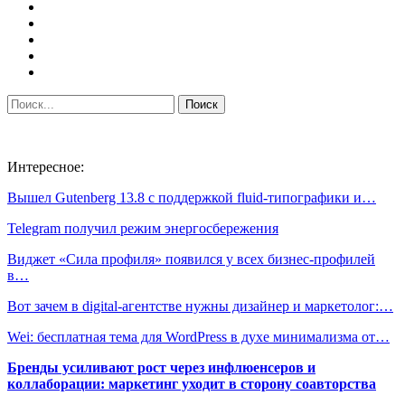
Интересное:
Вышел Gutenberg 13.8 с поддержкой fluid-типографики и…
Telegram получил режим энергосбережения
Виджет «Сила профиля» появился у всех бизнес-профилей
в…
Вот зачем в digital-агентстве нужны дизайнер и маркетолог:…
Wei: бесплатная тема для WordPress в духе минимализма от…
Бренды усиливают рост через инфлюенсеров и
коллаборации: маркетинг уходит в сторону соавторства