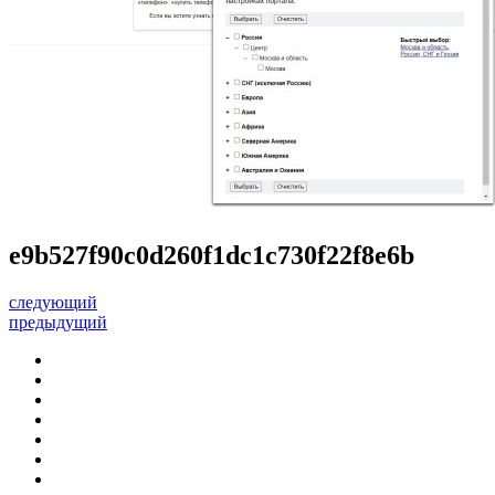
e9b527f90c0d260f1dc1c730f22f8e6b
следующий
предыдущий