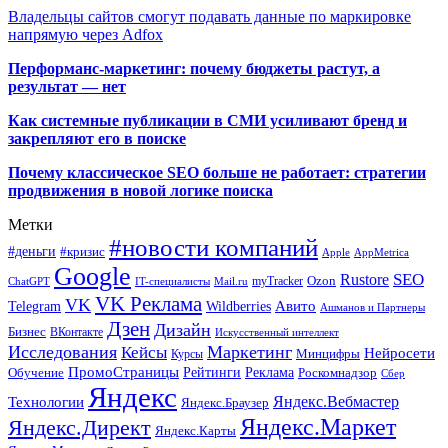
Владельцы сайтов смогут подавать данные по маркировке
напрямую через Adfox
Перформанс-маркетинг: почему бюджеты растут, а
результат — нет
Как системные публикации в СМИ усиливают бренд и
закрепляют его в поиске
Почему классическое SEO больше не работает: стратегии
продвижения в новой логике поиска
Метки
#новости компаний
#деньги
#кризис
Apple
AppMetrica
Google
SEO
Rustore
Ozon
myTracker
ChatGPT
IT-специалисты
Mail.ru
VK Реклама
VK
Wildberries
Авито
Telegram
Ашманов и Партнеры
Дзен
Дизайн
Бизнес
ВКонтакте
Искусственный интеллект
Исследования
Маркетинг
Кейсы
Нейросети
Минцифры
Курсы
ПромоСтраницы
Рейтинги
Реклама
Роскомнадзор
Обучение
Сбер
Яндекс
Технологии
Яндекс.Вебмастер
Яндекс.Браузер
Яндекс.Маркет
Яндекс.Директ
Яндекс.Карты