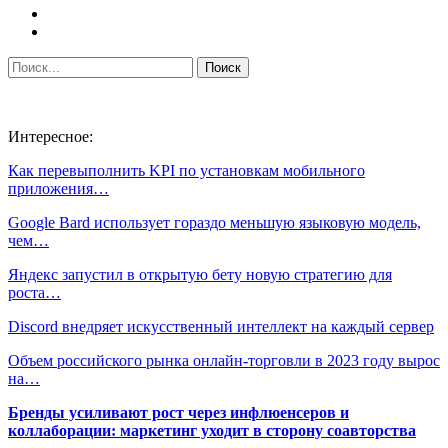
Интересное:
Как перевыполнить KPI по установкам мобильного
приложения…
Google Bard использует гораздо меньшую языковую модель,
чем…
Яндекс запустил в открытую бету новую стратегию для
роста…
Discord внедряет искусственный интеллект на каждый сервер
Объем российского рынка онлайн-торговли в 2023 году вырос
на…
Бренды усиливают рост через инфлюенсеров и
коллаборации: маркетинг уходит в сторону соавторства