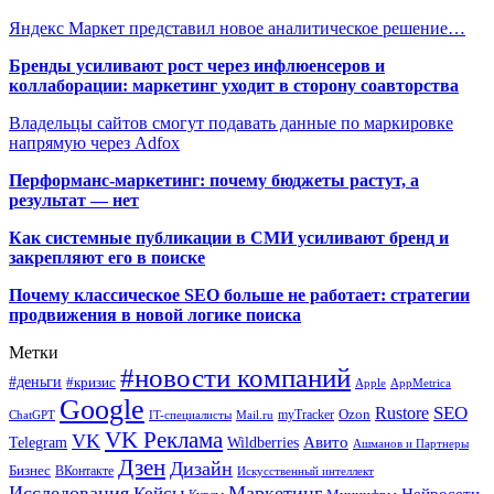
Яндекс Маркет представил новое аналитическое решение…
Бренды усиливают рост через инфлюенсеров и
коллаборации: маркетинг уходит в сторону соавторства
Владельцы сайтов смогут подавать данные по маркировке
напрямую через Adfox
Перформанс-маркетинг: почему бюджеты растут, а
результат — нет
Как системные публикации в СМИ усиливают бренд и
закрепляют его в поиске
Почему классическое SEO больше не работает: стратегии
продвижения в новой логике поиска
Метки
#новости компаний
#деньги
#кризис
Apple
AppMetrica
Google
SEO
Rustore
Ozon
myTracker
ChatGPT
IT-специалисты
Mail.ru
VK Реклама
VK
Wildberries
Авито
Telegram
Ашманов и Партнеры
Дзен
Дизайн
Бизнес
ВКонтакте
Искусственный интеллект
Исследования
Маркетинг
Кейсы
Нейросети