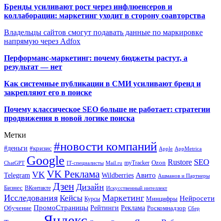
Бренды усиливают рост через инфлюенсеров и
коллаборации: маркетинг уходит в сторону соавторства
Владельцы сайтов смогут подавать данные по маркировке
напрямую через Adfox
Перформанс-маркетинг: почему бюджеты растут, а
результат — нет
Как системные публикации в СМИ усиливают бренд и
закрепляют его в поиске
Почему классическое SEO больше не работает: стратегии
продвижения в новой логике поиска
Метки
#новости компаний
#деньги
#кризис
Apple
AppMetrica
Google
SEO
Rustore
Ozon
myTracker
ChatGPT
IT-специалисты
Mail.ru
VK Реклама
VK
Wildberries
Авито
Telegram
Ашманов и Партнеры
Дзен
Дизайн
Бизнес
ВКонтакте
Искусственный интеллект
Исследования
Маркетинг
Кейсы
Нейросети
Минцифры
Курсы
ПромоСтраницы
Рейтинги
Реклама
Роскомнадзор
Обучение
Сбер
Яндекс