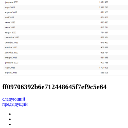
ff09706392b6e712448645f7ef9c5e64
следующий
предыдущий