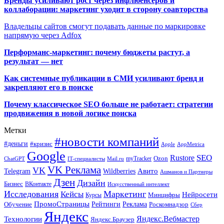
Бренды усиливают рост через инфлюенсеров и
коллаборации: маркетинг уходит в сторону соавторства
Владельцы сайтов смогут подавать данные по маркировке
напрямую через Adfox
Перформанс-маркетинг: почему бюджеты растут, а
результат — нет
Как системные публикации в СМИ усиливают бренд и
закрепляют его в поиске
Почему классическое SEO больше не работает: стратегии
продвижения в новой логике поиска
Метки
#новости компаний
#деньги
#кризис
Apple
AppMetrica
Google
SEO
Rustore
Ozon
myTracker
ChatGPT
IT-специалисты
Mail.ru
VK Реклама
VK
Wildberries
Авито
Telegram
Ашманов и Партнеры
Дзен
Дизайн
Бизнес
ВКонтакте
Искусственный интеллект
Исследования
Маркетинг
Кейсы
Нейросети
Минцифры
Курсы
ПромоСтраницы
Рейтинги
Реклама
Роскомнадзор
Обучение
Сбер
Яндекс
Технологии
Яндекс.Вебмастер
Яндекс.Браузер