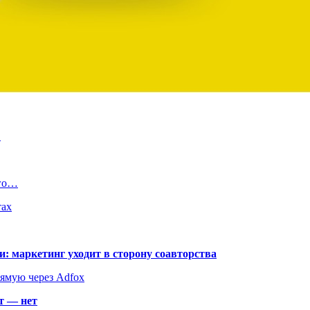
…
ого…
тах
: маркетинг уходит в сторону соавторства
рямую через Adfox
т — нет