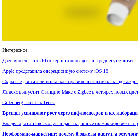
Интересное:
Дзен вошел в топ-10 интернет-площадок по среднесуточному
Apple представила операционную систему iOS 18
Скрытые двигатели роста: как правильно оценить вклад кажд
Яндекс выпустит Станцию Макс с Zigbee в четырех новых цве
Gutenberg, корабль Тесея
Бренды усиливают рост через инфлюенсеров и коллаборации
Владельцы сайтов смогут подавать данные по маркировке нап
Перформанс-маркетинг: почему бюджеты растут, а результа