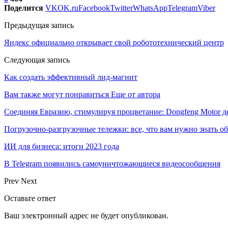
Поделится
VK
OK.ru
Facebook
Twitter
WhatsApp
Telegram
Viber
Предыдущая запись
Яндекс официально открывает свой робототехнический центр
Следующая запись
Как создать эффективный лид-магнит
Вам также могут понравиться
Еще от автора
Соединяя Евразию, стимулируя процветание: Dongfeng Motor 
Погрузочно-разгрузочные тележки: все, что вам нужно знать о
ИИ для бизнеса: итоги 2023 года
В Telegram появились самоуничтожающиеся видеосообщения
Prev
Next
Оставьте ответ
Ваш электронный адрес не будет опубликован.