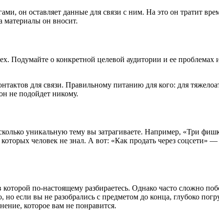
гами, он оставляет данные для связи с ним. На это он тратит вр
за материалы он вносит.
всех. Подумайте о конкретной целевой аудитории и ее проблемах
нтактов для связи. Правильному питанию для кого: для тяжелоа
 он не подойдет никому.
насколько уникальную тему вы затрагиваете. Например, «Три фи
 которых человек не знал. А вот: «Как продать через соцсети» — 
в которой по-настоящему разбираетесь. Однако часто сложно поб
, но если вы не разобрались с предметом до конца, глубоко пог
нение, которое вам не понравится.