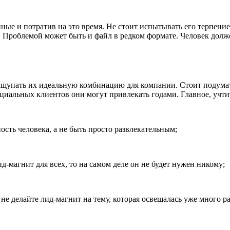
ные и потратив на это время. Не стоит испытывать его терпени
 Проблемой может быть и файл в редком формате. Человек долже
ащупать их идеальную комбинацию для компании. Стоит подумат
нциальных клиентов они могут привлекать годами. Главное, учт
сть человека, а не быть просто развлекательным;
д-магнит для всех, то на самом деле он не будет нужен никому;
не делайте лид-магнит на тему, которая освещалась уже много р