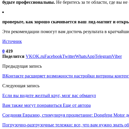
будьте профессиональны.
Не беритесь за те области, где вы не
проверьте, как хорошо скачивается ваш лид-магнит и откры
Эти рекомендации помогут вам достичь результата в кратчайши
Источник
0
419
Поделится
VK
OK.ru
Facebook
Twitter
WhatsApp
Telegram
Viber
Предыдущая запись
ВКонтакте расширяет возможности настройки витрины контент
Следующая запись
Если вы видите желтый круг, мозг вас обманул
Вам также могут понравиться
Еще от автора
Соединяя Евразию, стимулируя процветание: Dongfeng Motor 
Погрузочно-разгрузочные тележки: все, что вам нужно знать о