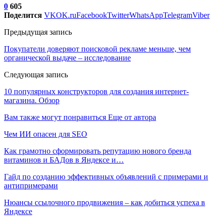
0
605
Поделится
VK
OK.ru
Facebook
Twitter
WhatsApp
Telegram
Viber
Предыдущая запись
Покупатели доверяют поисковой рекламе меньше, чем
органической выдаче – исследование
Следующая запись
10 популярных конструкторов для создания интернет-
магазина. Обзор
Вам также могут понравиться
Еще от автора
Чем ИИ опасен для SEO
Как грамотно сформировать репутацию нового бренда
витаминов и БАДов в Яндексе и…
Гайд по созданию эффективных объявлений с примерами и
антипримерами
Нюансы ссылочного продвижения – как добиться успеха в
Яндексе