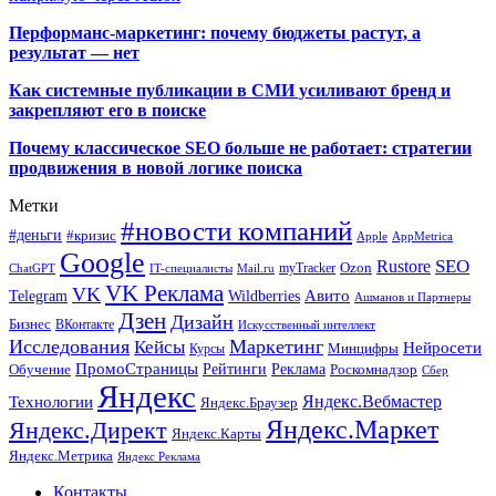
Перформанс-маркетинг: почему бюджеты растут, а
результат — нет
Как системные публикации в СМИ усиливают бренд и
закрепляют его в поиске
Почему классическое SEO больше не работает: стратегии
продвижения в новой логике поиска
Метки
#новости компаний
#деньги
#кризис
Apple
AppMetrica
Google
SEO
Rustore
Ozon
myTracker
ChatGPT
IT-специалисты
Mail.ru
VK Реклама
VK
Wildberries
Авито
Telegram
Ашманов и Партнеры
Дзен
Дизайн
Бизнес
ВКонтакте
Искусственный интеллект
Исследования
Маркетинг
Кейсы
Нейросети
Минцифры
Курсы
ПромоСтраницы
Рейтинги
Реклама
Роскомнадзор
Обучение
Сбер
Яндекс
Технологии
Яндекс.Вебмастер
Яндекс.Браузер
Яндекс.Маркет
Яндекс.Директ
Яндекс.Карты
Яндекс.Метрика
Яндекс Реклама
Контакты