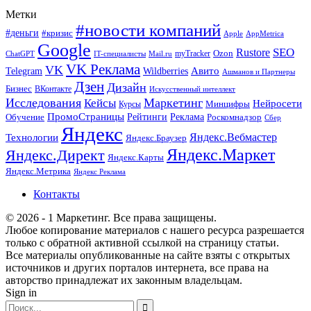
Метки
#новости компаний
#деньги
#кризис
Apple
AppMetrica
Google
SEO
Rustore
Ozon
myTracker
ChatGPT
IT-специалисты
Mail.ru
VK Реклама
VK
Wildberries
Авито
Telegram
Ашманов и Партнеры
Дзен
Дизайн
Бизнес
ВКонтакте
Искусственный интеллект
Исследования
Маркетинг
Кейсы
Нейросети
Минцифры
Курсы
ПромоСтраницы
Рейтинги
Реклама
Роскомнадзор
Обучение
Сбер
Яндекс
Технологии
Яндекс.Вебмастер
Яндекс.Браузер
Яндекс.Маркет
Яндекс.Директ
Яндекс.Карты
Яндекс.Метрика
Яндекс Реклама
Контакты
© 2026 - 1 Маркетинг. Все права защищены.
Любое копирование материалов с нашего ресурса разрешается
только с обратной активной ссылкой на страницу статьи.
Все материалы опубликованные на сайте взяты с открытых
источников и других порталов интернета, все права на
авторство принадлежат их законным владельцам.
Sign in