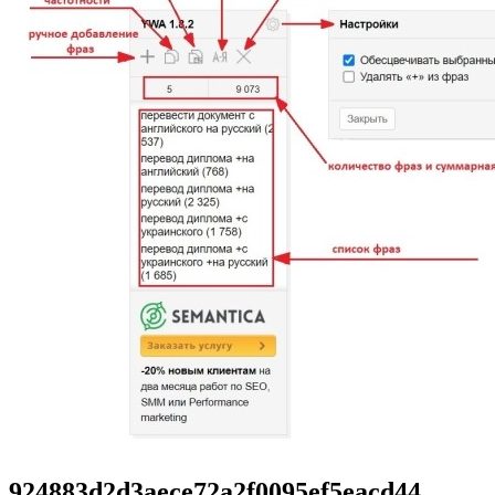
924883d2d3aece72a2f0095ef5eacd44