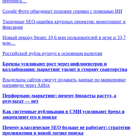
рейтинга…
Google Фото объединит похожие снимки с помощью ИИ
Типичные SEO-ошибки крупных проектов: мониторинг и
фиксация
Новый рекорд Steam: 10,6 млн пользователей в игре и 33,7
млн…
Российский рубль рухнул к основным валютам
Бренды усиливают рост через инфлюенсеров и
коллаборации: маркетинг уходит в сторону соавторства
Владельцы сайтов смогут подавать данные по маркировке
напрямую через Adfox
Перформанс-маркетинг: почему бюджеты растут, а
результат — нет
Как системные публикации в СМИ усиливают бренд и
закрепляют его в поиске
Почему классическое SEO больше не работает: стратегии
продвижения в новой логике поиска