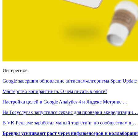
Интересное:
Google завершил обновление антиспам-алгоритма Spam Update
Мастерство копирайтинга. О чем писать в блоге?
Настройка целей в Google Analytics 4 и Яндекс Метрике:…
На Госуслугах запустился сервис для проверки аккредитации…
В VK Рекламе заработал умный таргетинг по сообществам в…
Бренды усиливают рост через инфлюенсеров и коллаборации