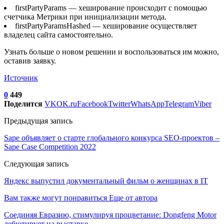
firstPartyParams — хеширование происходит с помощью
счетчика Метрики при инициализации метода.
firstPartyParamsHashed — хеширование осуществляет
владелец сайта самостоятельно.
Узнать больше о новом решении и воспользоваться им можно,
оставив заявку.
Источник
0
449
Поделится
VK
OK.ru
Facebook
Twitter
WhatsApp
Telegram
Viber
Предыдущая запись
Sape объявляет о старте глобального конкурса SEO-проектов –
Sape Case Competition 2022
Следующая запись
Яндекс выпустил документальный фильм о женщинах в IT
Вам также могут понравиться
Еще от автора
Соединяя Евразию, стимулируя процветание: Dongfeng Motor
дебютирует на выставке…