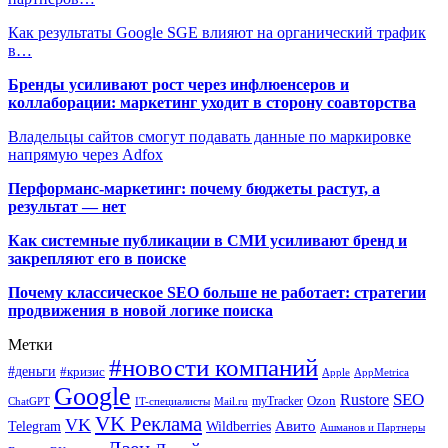
Как результаты Google SGE влияют на органический трафик
в…
Бренды усиливают рост через инфлюенсеров и
коллаборации: маркетинг уходит в сторону соавторства
Владельцы сайтов смогут подавать данные по маркировке
напрямую через Adfox
Перформанс-маркетинг: почему бюджеты растут, а
результат — нет
Как системные публикации в СМИ усиливают бренд и
закрепляют его в поиске
Почему классическое SEO больше не работает: стратегии
продвижения в новой логике поиска
Метки
#новости компаний
#деньги
#кризис
Apple
AppMetrica
Google
SEO
Rustore
Ozon
myTracker
ChatGPT
IT-специалисты
Mail.ru
VK Реклама
VK
Wildberries
Авито
Telegram
Ашманов и Партнеры