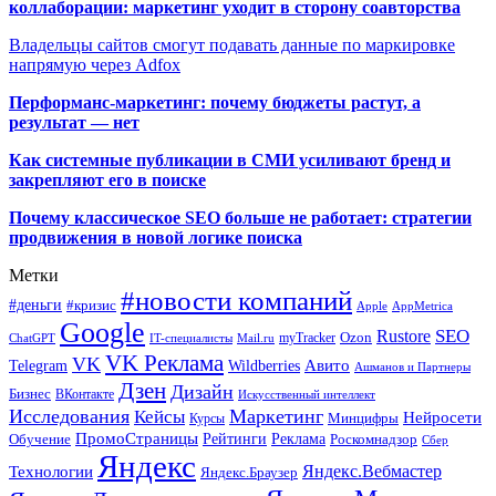
коллаборации: маркетинг уходит в сторону соавторства
Владельцы сайтов смогут подавать данные по маркировке
напрямую через Adfox
Перформанс-маркетинг: почему бюджеты растут, а
результат — нет
Как системные публикации в СМИ усиливают бренд и
закрепляют его в поиске
Почему классическое SEO больше не работает: стратегии
продвижения в новой логике поиска
Метки
#новости компаний
#деньги
#кризис
Apple
AppMetrica
Google
SEO
Rustore
Ozon
myTracker
ChatGPT
IT-специалисты
Mail.ru
VK Реклама
VK
Wildberries
Авито
Telegram
Ашманов и Партнеры
Дзен
Дизайн
Бизнес
ВКонтакте
Искусственный интеллект
Исследования
Маркетинг
Кейсы
Нейросети
Минцифры
Курсы
ПромоСтраницы
Рейтинги
Реклама
Роскомнадзор
Обучение
Сбер
Яндекс
Технологии
Яндекс.Вебмастер
Яндекс.Браузер