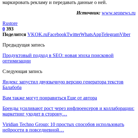
маркировать рекламу и передавать данные о ней.
Источник:
www.seonews.ru
Rustore
0
393
Поделится
VK
OK.ru
Facebook
Twitter
WhatsApp
Telegram
Viber
Предыдущая запись
Продуктовый подход в SEO: новая эпоха поисковой
оптимизации
Следующая запись
Яндекс запустил двуязычную версию генератора текстов
Балабоба
Вам также могут понравиться
Еще от автора
Бренды усиливают рост через инфлюенсеров и коллаборации:
маркетинг уходит в сторону…
Viridian Techno Group: 10 простых способов использовать
нейросети в повседневной…