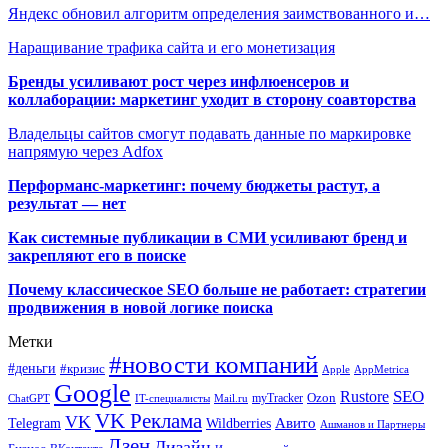
Яндекс обновил алгоритм определения заимствованного и…
Наращивание трафика сайта и его монетизация
Бренды усиливают рост через инфлюенсеров и
коллаборации: маркетинг уходит в сторону соавторства
Владельцы сайтов смогут подавать данные по маркировке
напрямую через Adfox
Перформанс-маркетинг: почему бюджеты растут, а
результат — нет
Как системные публикации в СМИ усиливают бренд и
закрепляют его в поиске
Почему классическое SEO больше не работает: стратегии
продвижения в новой логике поиска
Метки
#новости компаний
#деньги
#кризис
Apple
AppMetrica
Google
SEO
Rustore
Ozon
myTracker
ChatGPT
IT-специалисты
Mail.ru
VK Реклама
VK
Wildberries
Авито
Telegram
Ашманов и Партнеры
Дзен
Дизайн