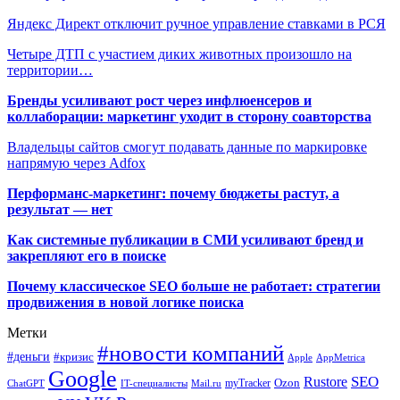
Яндекс Директ отключит ручное управление ставками в РСЯ
Четыре ДТП с участием диких животных произошло на
территории…
Бренды усиливают рост через инфлюенсеров и
коллаборации: маркетинг уходит в сторону соавторства
Владельцы сайтов смогут подавать данные по маркировке
напрямую через Adfox
Перформанс-маркетинг: почему бюджеты растут, а
результат — нет
Как системные публикации в СМИ усиливают бренд и
закрепляют его в поиске
Почему классическое SEO больше не работает: стратегии
продвижения в новой логике поиска
Метки
#новости компаний
#деньги
#кризис
Apple
AppMetrica
Google
SEO
Rustore
Ozon
myTracker
ChatGPT
IT-специалисты
Mail.ru