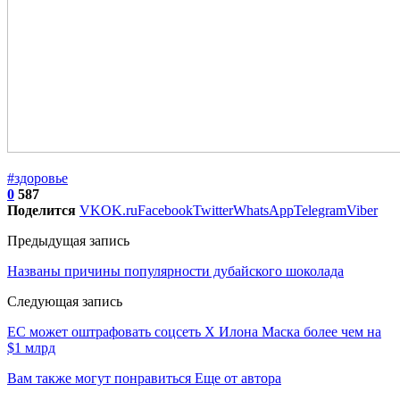
#здоровье
0
587
Поделится
VK
OK.ru
Facebook
Twitter
WhatsApp
Telegram
Viber
Предыдущая запись
Названы причины популярности дубайского шоколада
Следующая запись
ЕС может оштрафовать соцсеть X Илона Маска более чем на
$1 млрд
Вам также могут понравиться
Еще от автора