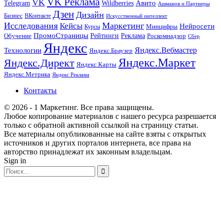
VK Реклама
VK
Wildberries
Авито
Telegram
Ашманов и Партнеры
Дзен
Дизайн
Бизнес
ВКонтакте
Искусственный интеллект
Исследования
Маркетинг
Кейсы
Нейросети
Минцифры
Курсы
ПромоСтраницы
Рейтинги
Реклама
Роскомнадзор
Обучение
Сбер
Яндекс
Технологии
Яндекс.Вебмастер
Яндекс.Браузер
Яндекс.Маркет
Яндекс.Директ
Яндекс.Карты
Яндекс.Метрика
Яндекс Реклама
Контакты
© 2026 - 1 Маркетинг. Все права защищены.
Любое копирование материалов с нашего ресурса разрешается
только с обратной активной ссылкой на страницу статьи.
Все материалы опубликованные на сайте взяты с открытых
источников и других порталов интернета, все права на
авторство принадлежат их законным владельцам.
Sign in