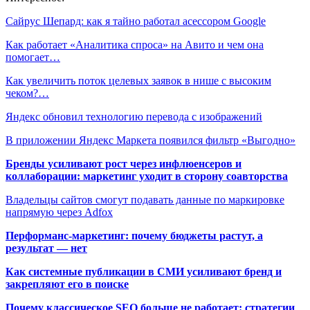
Сайрус Шепард: как я тайно работал асессором Google
Как работает «Аналитика спроса» на Авито и чем она
помогает…
Как увеличить поток целевых заявок в нише с высоким
чеком?…
Яндекс обновил технологию перевода с изображений
В приложении Яндекс Маркета появился фильтр «Выгодно»
Бренды усиливают рост через инфлюенсеров и
коллаборации: маркетинг уходит в сторону соавторства
Владельцы сайтов смогут подавать данные по маркировке
напрямую через Adfox
Перформанс-маркетинг: почему бюджеты растут, а
результат — нет
Как системные публикации в СМИ усиливают бренд и
закрепляют его в поиске
Почему классическое SEO больше не работает: стратегии