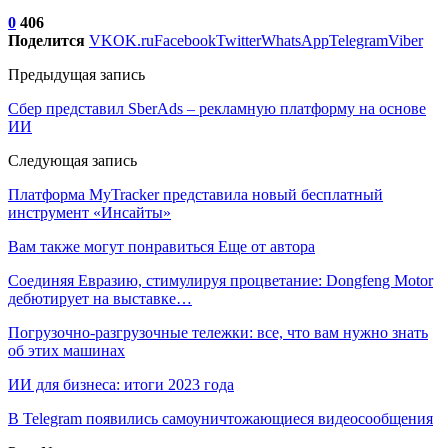
0
406
Поделится
VK
OK.ru
Facebook
Twitter
WhatsApp
Telegram
Viber
Предыдущая запись
Сбер представил SberAds – рекламную платформу на основе
ИИ
Следующая запись
Платформа MyTracker представила новый бесплатный
инструмент «Инсайты»
Вам также могут понравиться
Еще от автора
Соединяя Евразию, стимулируя процветание: Dongfeng Motor
дебютирует на выставке…
Погрузочно-разгрузочные тележки: все, что вам нужно знать
об этих машинах
ИИ для бизнеса: итоги 2023 года
В Telegram появились самоуничтожающиеся видеосообщения