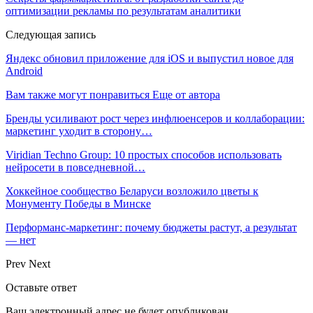
оптимизации рекламы по результатам аналитики
Следующая запись
Яндекс обновил приложение для iOS и выпустил новое для
Android
Вам также могут понравиться
Еще от автора
Бренды усиливают рост через инфлюенсеров и коллаборации:
маркетинг уходит в сторону…
Viridian Techno Group: 10 простых способов использовать
нейросети в повседневной…
Хоккейное сообщество Беларуси возложило цветы к
Монументу Победы в Минске
Перформанс-маркетинг: почему бюджеты растут, а результат
— нет
Prev
Next
Оставьте ответ
Ваш электронный адрес не будет опубликован.