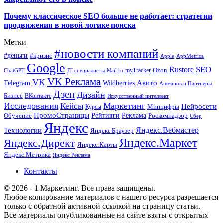
Почему классическое SEO больше не работает: стратегии
продвижения в новой логике поиска
Метки
#новости компаний
#деньги
#кризис
Apple
AppMetrica
Google
SEO
Rustore
Ozon
myTracker
ChatGPT
IT-специалисты
Mail.ru
VK Реклама
VK
Wildberries
Авито
Telegram
Ашманов и Партнеры
Дзен
Дизайн
Бизнес
ВКонтакте
Искусственный интеллект
Исследования
Маркетинг
Кейсы
Нейросети
Минцифры
Курсы
ПромоСтраницы
Рейтинги
Реклама
Роскомнадзор
Обучение
Сбер
Яндекс
Технологии
Яндекс.Вебмастер
Яндекс.Браузер
Яндекс.Маркет
Яндекс.Директ
Яндекс.Карты
Яндекс.Метрика
Яндекс Реклама
Контакты
© 2026 - 1 Маркетинг. Все права защищены.
Любое копирование материалов с нашего ресурса разрешается
только с обратной активной ссылкой на страницу статьи.
Все материалы опубликованные на сайте взяты с открытых