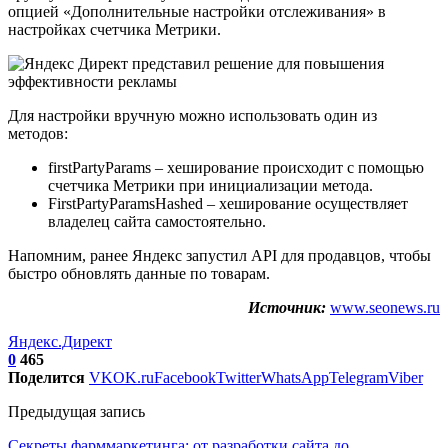
опцией «Дополнительные настройки отслеживания» в
настройках счетчика Метрики.
Для настройки вручную можно использовать один из
методов:
firstPartyParams – хеширование происходит с помощью
счетчика Метрики при инициализации метода.
FirstPartyParamsHashed – хеширование осуществляет
владелец сайта самостоятельно.
Напомним, ранее Яндекс запустил API для продавцов, чтобы
быстро обновлять данные по товарам.
Источник:
www.seonews.ru
Яндекс.Директ
0
465
Поделится
VK
OK.ru
Facebook
Twitter
WhatsApp
Telegram
Viber
Предыдущая запись
Секреты фарммаркетинга: от разработки сайта до