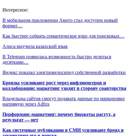
Интересное:
В мобильном приложении Авито стал доступен новый
формат…
Как быстрее собрать семантическое ядро для поисковых…
Алиса выучила казахский язык
В Telegram появилась возможность быстро делиться
десятками…
Яндекс показал электровелосипед собственной разработки
Бренды усиливают рост через инфлюенсеров и
коллаборации: маркетинг уходит в сторону соавторства
Владельцы сайтов смогут подавать данные по маркировке
напрямую через Adfox
Перформанс-маркетинг: почему бюджеты растут, а
результат — нет
Как системные публикации в СМИ усиливают бренд и
закрепляют его в поиске