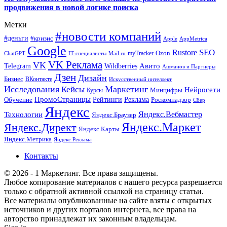
продвижения в новой логике поиска
Метки
#новости компаний
#деньги
#кризис
Apple
AppMetrica
Google
SEO
Rustore
Ozon
myTracker
ChatGPT
IT-специалисты
Mail.ru
VK Реклама
VK
Wildberries
Авито
Telegram
Ашманов и Партнеры
Дзен
Дизайн
Бизнес
ВКонтакте
Искусственный интеллект
Исследования
Маркетинг
Кейсы
Нейросети
Минцифры
Курсы
ПромоСтраницы
Рейтинги
Реклама
Роскомнадзор
Обучение
Сбер
Яндекс
Технологии
Яндекс.Вебмастер
Яндекс.Браузер
Яндекс.Маркет
Яндекс.Директ
Яндекс.Карты
Яндекс.Метрика
Яндекс Реклама
Контакты
© 2026 - 1 Маркетинг. Все права защищены.
Любое копирование материалов с нашего ресурса разрешается
только с обратной активной ссылкой на страницу статьи.
Все материалы опубликованные на сайте взяты с открытых
источников и других порталов интернета, все права на
авторство принадлежат их законным владельцам.