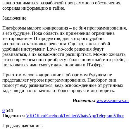
важно заниматься разработкой программного обеспечения,
сохраняя информацию в тайне.
Заключение
Платформы малого кодирования – не бич программирования,
а его будущее. Пока область их применения ограничена
тестированием IT-продуктов, для которого удобно
использовать типовые решения. Однако, как и любой
удобный инструмент, Low- no-code решения будут
развиваться, а их возможности расширяться. Можно ожидать,
что со временем они приобретут более понятный интерфейс, а
пользоваться ими смогут даже новички в IT-сфере.
При этом малое кодирование в обозримом будущем не
представляет угрозы программированию. Наоборот, они
помогут ему развиваться, ведь освобожденные от рутинных
задач люди часто начинают более продуктивно творить.
Источник:
www.seonews.ru
0
544
Поделится
VK
OK.ru
Facebook
Twitter
WhatsApp
Telegram
Viber
Предыдущая запись