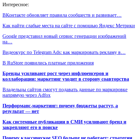
Интересное:
ВКонтакте обновляет правила сообществ и развивает…
Как найти слабые места на сайте с помощью Яндекс Метрики
Google представил новый сервис генерации изображений
на…
Видеокурс по Telegram Ads: как маркировать рекламу в…
В RuStore появились платные приложения
Бренды усиливают рост через инфлюенсеров и
коллаборации: маркетинг уходит в сторону соавторства
Владельцы сайтов смогут подавать данные по маркировке
напрямую через Adfox
Перформанс-маркетинг: почему бюджеты растут, а
результат — нет
Как системные публикации в СМИ усиливают бренд и
закрепляют его в поиске
Почему классическое SEO больше не работает: стратегии