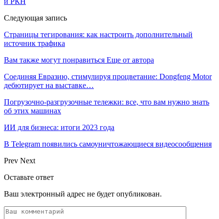
и РКН
Следующая запись
Страницы тегирования: как настроить дополнительный
источник трафика
Вам также могут понравиться
Еще от автора
Соединяя Евразию, стимулируя процветание: Dongfeng Motor
дебютирует на выставке…
Погрузочно-разгрузочные тележки: все, что вам нужно знать
об этих машинах
ИИ для бизнеса: итоги 2023 года
В Telegram появились самоуничтожающиеся видеосообщения
Prev
Next
Оставьте ответ
Ваш электронный адрес не будет опубликован.