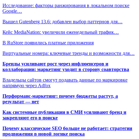
Исследование: факторы ранжирования в локальном поиске
Google…
Вышел Gutenberg 13.6: добавлен выбор паттернов для…
Кейс MediaNation: увеличили еженедельный трафик…
В RuStore появились платные приложения
Виртуальные номера: ключевые тренды и возможности для…
Бренды усиливают рост через инфлюенсеров и
коллаборации: маркетинг уходит в сторону соавторства
Владельцы сайтов смогут подавать данные по маркировке
напрямую через Adfox
Перформанс-маркетинг: почему бюджеты растут, а
результат — нет
Как системные публикации в СМИ усиливают бренд и
закрепляют его в поиске
Почему классическое SEO больше не работает: стратегии
продвижения в новой логике поиска