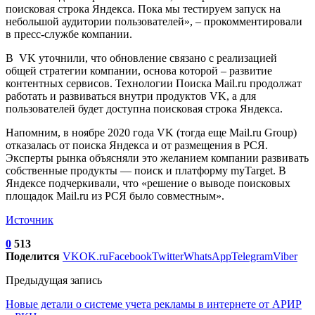
поисковая строка Яндекса. Пока мы тестируем запуск на
небольшой аудитории пользователей», – прокомментировали
в пресс-службе компании.
В VK уточнили, что обновление связано с реализацией
общей стратегии компании, основа которой – развитие
контентных сервисов. Технологии Поиска Mail.ru продолжат
работать и развиваться внутри продуктов VK, а для
пользователей будет доступна поисковая строка Яндекса.
Напомним, в ноябре 2020 года VK (тогда еще Mail.ru Group)
отказалась от поиска Яндекса и от размещения в РСЯ.
Эксперты рынка объясняли это желанием компании развивать
собственные продукты — поиск и платформу myTarget. В
Яндексе подчеркивали, что «решение о выводе поисковых
площадок Mail.ru из РСЯ было совместным».
Источник
0
513
Поделится
VK
OK.ru
Facebook
Twitter
WhatsApp
Telegram
Viber
Предыдущая запись
Новые детали о системе учета рекламы в интернете от АРИР