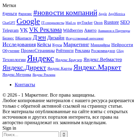
Метки
#новости компаний
#деньги
#кризис
Apple
AppMetrica
Google
SEO
Rustore
Ozon
myTracker
ChatGPT
IT-специалисты
Mail.ru
VK Реклама
VK
Wildberries
Авито
Telegram
Ашманов и Партнеры
Дзен
Дизайн
Бизнес
ВКонтакте
Искусственный интеллект
Исследования
Маркетинг
Кейсы
Нейросети
Минцифры
Курсы
ПромоСтраницы
Рейтинги
Реклама
Роскомнадзор
Обучение
Сбер
Яндекс
Технологии
Яндекс.Вебмастер
Яндекс.Браузер
Яндекс.Маркет
Яндекс.Директ
Яндекс.Карты
Яндекс.Метрика
Яндекс Реклама
Контакты
© 2026 - 1 Маркетинг. Все права защищены.
Любое копирование материалов с нашего ресурса разрешается
только с обратной активной ссылкой на страницу статьи.
Все материалы опубликованные на сайте взяты с открытых
источников и других порталов интернета, все права на
авторство принадлежат их законным владельцам.
Sign in