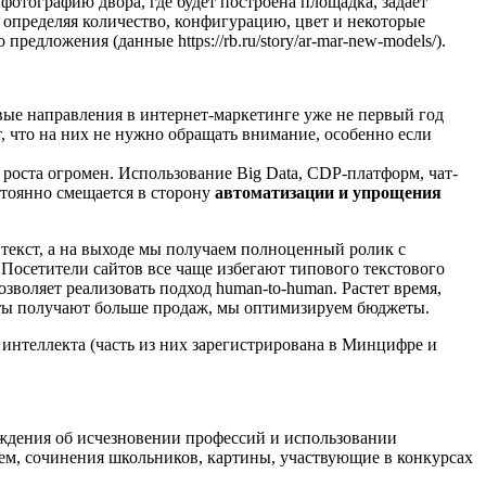
отографию двора, где будет построена площадка, задает
ы, определяя количество, конфигурацию, цвет и некоторые
редложения (данные https://rb.ru/story/ar-mar-new-models/).
вые направления в интернет-маркетинге уже не первый год
т, что на них не нужно обращать внимание, особенно если
л роста огромен. Использование Big Data, CDP-платформ, чат-
стоянно смещается в сторону
автоматизации и упрощения
 текст, а на выходе мы получаем полноценный ролик с
 Посетители сайтов все чаще избегают типового текстового
зволяет реализовать подход human-to-human. Растет время,
енты получают больше продаж, мы оптимизируем бюджеты.
 интеллекта (часть из них зарегистрирована в Минцифре и
уждения об исчезновении профессий и использовании
лем, сочинения школьников, картины, участвующие в конкурсах