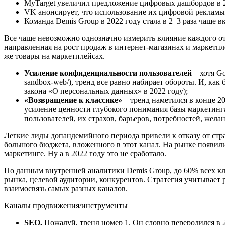
MyTarget увеличил предложение цифровых дашбордов в 20
VK анонсирует, что использование их цифровой рекламы выр
Команда Demis Group в 2022 году стала в 2–3 раза чаще 
Все чаще невозможно однозначно измерить влияние каждого от
направленная на рост продаж в интернет-магазинах и маркетпле
же товары на маркетплейсах.
Усиление конфиденциальности пользователей
– хотя Go
sandbox-web/), тренд все равно набирает обороты. И, ка
закона «О персональных данных» в 2022 году);
«Возвращение к классике»
– тренд наметился в конце 20
усиление ценности глубокого понимания базы маркетинга
пользователей, их страхов, барьеров, потребностей, жел
Легкие лиды допандемийного периода привели к отказу от стра
большого бюджета, вложенного в этот канал. На рынке появи
маркетинге. Ну а в 2022 году это не сработало.
По данным внутренней аналитики Demis Group, до 60% всех кл
рынка, целевой аудитории, конкурентов. Стратегия учитывает 
взаимосвязь самых разных каналов.
Каналы продвижения/инструменты
SEO.
Пожалуй, тренд номер 1. Он словно переродился в 