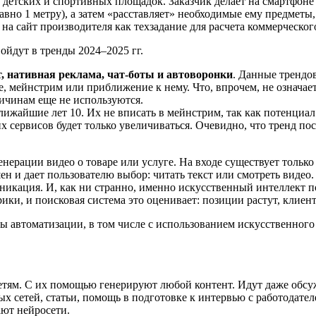
детских и спортивных площадок. Заказчик делает на смартфоне ф
 равно 1 метру), а затем «расставляет» необходимые ему предмет
 сайт производителя как техзадание для расчета коммерческого п
ойдут в тренды 2024–2025 гг.
, нативная реклама, чат-боты и автоворонки
. Данные трендо
ее, мейнстрим или приближение к нему. Что, впрочем, не означае
ичинам еще не используются.
ближайшие лет 10. Их не вписать в мейнстрим, так как потенциа
 сервисов будет только увеличиваться. Очевидно, что тренд по
нерации видео о товаре или услуге. На входе существует только
н и дает пользователю выбор: читать текст или смотреть видео.
икация. И, как ни странно, именно искусственный интеллект по
ики, и поисковая система это оценивает: позиции растут, кли
ы автоматизации, в том числе с использованием искусственного
сетям. С их помощью генерируют любой контент. Идут даже обс
ых сетей, статьи, помощь в подготовке к интервью с работодате
дают нейросети.