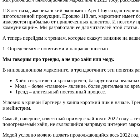
118 лет назад американский экономист Арч Шоу создал теорию 
изготовленной продукции. Прошло 118 лет, маркетинг имеет бо
измеряется прибылью от привлеченных клиентов. И поэтому пр
коммуникаций». Мы разработали ее для читателей этой статьи.
А теперь перейдем к трендам, которые окажут влияние на ваш
1. Определимся с понятиями и направленностью
Мы говорим про тренды, а не про хайп или моду.
В инновационном маркетинге, в трендвотчинге эти понятия р
Хайп ситуативен и краткосрочен, базируется на реальных
Мода – более «плавное» явление, более длительна во вр
Тренд – длительный постоянный процесс.
Условно в кривой Гартнера у хайпа короткий пик в начале. Тре
в мейнстрим.
Самый, наверное, известный пример с хайпом в 2022 году – сет
подогреваемый хайп, не являющийся напрямую интернет-марке
Модой условно можно назвать продолжающийся весь 2022 год п