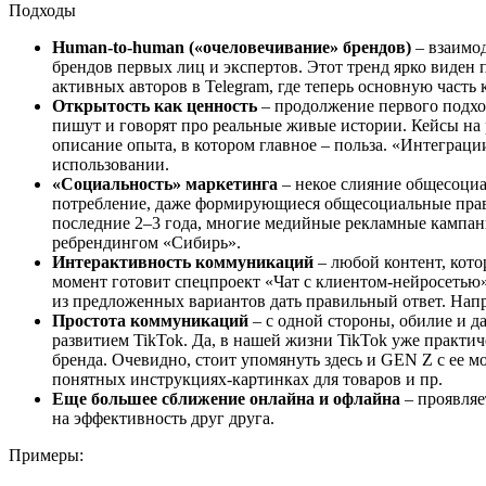
Подходы
Human-to-human («очеловечивание» брендов)
– взаимод
брендов первых лиц и экспертов. Этот тренд ярко виден
активных авторов в Telegram, где теперь основную часть кан
Открытость как ценность
– продолжение первого подхо
пишут и говорят про реальные живые истории. Кейсы на р
описание опыта, в котором главное – польза. «Интеграц
использовании.
«Социальность» маркетинга
– некое слияние общесоциа
потребление, даже формирующиеся общесоциальные прави
последние 2–3 года, многие медийные рекламные кампании
ребрендингом «Сибирь».
Интерактивность коммуникаций
– любой контент, кото
момент готовит спецпроект «Чат с клиентом-нейросетью»
из предложенных вариантов дать правильный ответ. Напр
Простота коммуникаций
– с одной стороны, обилие и д
развитием TikTok. Да, в нашей жизни TikTok уже практиче
бренда. Очевидно, стоит упомянуть здесь и GEN Z с ее м
понятных инструкциях-картинках для товаров и пр.
Еще большее сближение онлайна и офлайна
– проявляе
на эффективность друг друга.
Примеры: