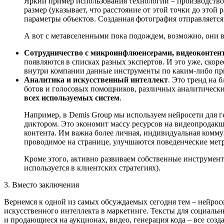
Яркий пример использования технологий – производство 
размер (указывает, что расстояние от этой точки до этой
параметры объектов. Созданная фотография отправляется на
А вот с метавселенными пока подождем, возможно, они в
Сотрудничество с микроинфлюенсерами, видеоконтент
появляются в списках разных экспертов. И это уже, скор
внутри компании данные инструменты по каким-либо пр
Аналитика и искусственный интеллект
. Это тренд на 
ботов и голосовых помощников, различных аналитических
всех используемых систем
.
Например, в Demis Group мы используем нейросети для ге
диктором. Это экономит массу ресурсов на видеопродакше
контента. Им важна более личная, индивидуальная коммун
проводимое на странице, улучшаются поведенческие метр
Кроме этого, активно развиваем собственные инструмент
используется в клиентских стратегиях).
3. Вместо заключения
Вернемся к одной из самых обсуждаемых сегодня тем – нейро
искусственного интеллекта в маркетинге. Тексты для социальн
и продающиеся на аукционах, видео, генерация кода – все соз