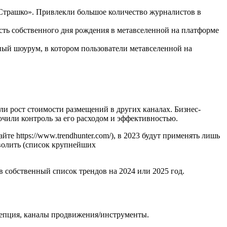
 Страшко». Привлекли большое количество журналистов в
сть собственного дня рождения в метавселенной на платформе
ный шоурум, в котором пользователи метавселенной на
и рост стоимости размещений в других каналах. Бизнес-
точили контроль за его расходом и эффективностью.
те https://www.trendhunter.com/), в 2023 будут применять лишь
зволить (список крупнейших
 в собственный список трендов на 2024 или 2025 год.
нцепция, каналы продвижения/инструменты.