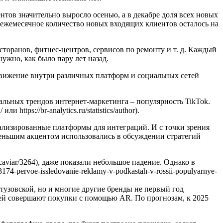
нтов значительно выросло осенью, а в декабре доля всех новых
м ежемесячное количество новых входящих клиентов осталось на
сторанов, фитнес-центров, сервисов по ремонту и т. д. Каждый
нужно, как было пару лет назад.
движение внутри различных платформ и социальных сетей
бальных трендов интернет-маркетинга – популярность TikTok.
 https://br-analytics.ru/statistics/author).
ализированные платформы для интеграций. И с точки зрения
 меньшим акцентом использовались в обсуждении стратегий
e_caviar/3264), даже показали небольшое падение. Однако в
74-pervoe-issledovanie-reklamy-v-podkastah-v-rossii-populyarnye-
утузовской, но и многие другие бренды не первый год
лей совершают покупки с помощью AR. По прогнозам, к 2025