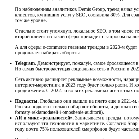
По наблюдениям аналитиков Demis Group, тренд начал уси
клиентов, купивших услугу SEO, составила 80%. Для срав
том же уровне.
Отдельно стоит упомянуть локальное SEO, в том числе ге
второй клиент из такой сферы приходит с запросом на лок
А для сферы e-commerce главным трендом в 2023-м буде
продолжает набирать обороты.
Telegram
. Демонстрирует, пожалуй, самое бросающееся в
Но самая быстрорастущая социальная сеть в России в 2022 году 
Сеть активно расширяет рекламные возможности, наращи
интернет-маркетинга в 2023 году будет только расти. И 
продвижения. С 2022-го во всех рекламных агентствах по
Подкасты
. Глобально они вышли на плато еще в 2021-м, а
России подкасты только набирают обороты, и до плато еще д
formaty-reklamodateli-i-otnoshenie-auditorii).
AR и микс «реальностей»
. Записываем в тренды, потому
используют эти технологии в маркетинге. Согласно Snap
году почти 75% пользователей смартфонов будут частым