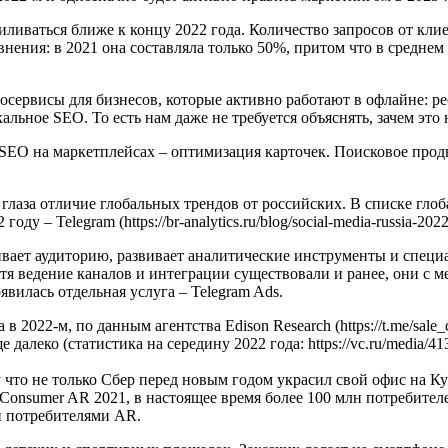
ливаться ближе к концу 2022 года. Количество запросов от клие
нения: в 2021 она составляла только 50%, притом что в средне
осервисы для бизнесов, которые активно работают в офлайне: ре
альное SEO. То есть нам даже не требуется объяснять, зачем это 
т SEO на маркетплейсах – оптимизация карточек. Поисковое про
 глаза отличие глобальных трендов от российских. В списке гло
– Telegram (https://br-analytics.ru/blog/social-media-russia-2022/ или
вает аудиторию, развивает аналитические инструменты и специ
хотя ведение каналов и интеграции существовали и ранее, они с
явилась отдельная услуга – Telegram Ads.
 в 2022-м, по данным агентства Edison Research (https://t.me/sal
алеко (статистика на середину 2022 года: https://vc.ru/media/4131
 что не только Сбер перед новым годом украсил свой офис на К
 Consumer AR 2021, в настоящее время более 100 млн потребите
и потребителями AR.