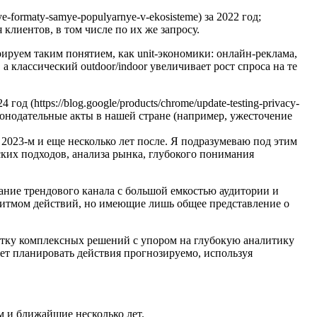
-formaty-samye-populyarnye-v-ekosisteme) за 2022 год;
 клиентов, в том числе по их же запросу.
руем таким понятием, как unit-экономики: онлайн-реклама,
а классический outdoor/indoor увеличивает рост спроса на те
д (https://blog.google/products/chrome/update-testing-privacy-
аконодательные акты в нашей стране (например, ужесточение
в 2023-м и еще несколько лет после. Я подразумеваю под этим
ких подходов, анализа рынка, глубокого понимания
ание трендового канала с большой емкостью аудитории и
ритмом действий, но имеющие лишь общее представление о
ботку комплексных решений с упором на глубокую аналитику
яет планировать действия прогнозируемо, используя
м и ближайшие несколько лет.