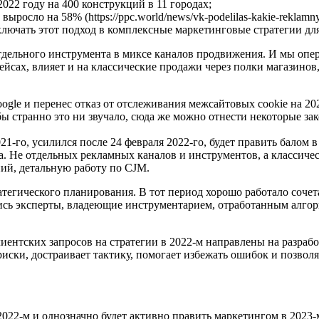
22 году на 400 конструкций в 11 городах;
осло на 58% (https://ppc.world/news/vk-podelilas-kakie-reklamnye
включать этот подход в комплексные маркетинговые стратегии для
дельного инструмента в миксе каналов продвижения. И мы опери
йсах, влияет и на классические продажи через полки магазинов, 
ogle и перенес отказ от отслеживания межсайтовых cookie на 2024 го
к бы странно это ни звучало, сюда же можно отнести некоторые з
21-го, усилился после 24 февраля 2022-го, будет править балом 
. Не отдельных рекламных каналов и инструментов, а классичес
аний, детальную работу по CJM.
тегического планирования. В тот период хорошо работало сочет
лись эксперты, владеющие инструментарием, отработанным алго
иентских запросов на стратегии в 2022-м направлены на разра
риски, достраивает тактику, помогает избежать ошибок и позвол
2022-м и однозначно будет активно править маркетингом в 2023-