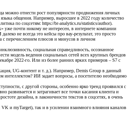
юда можно отнести рост популярности продвижения личных
 языка общения. Например, выросшее в 2022 году количество
 по соцсетям: https://br-analytics.ru/statistics/author).
» уже почти никому не интересен, в интернете компании
леко не всегда это кейсы про вау-результат, это просто
ра с перечислением плюсов и минусов в личном
 инклюзивность, социальная справедливость, осознанное
ести модель ведения социальных сетей всех крупных брендов
кабре 2022-го. Или из более ранних ярких примеров – S7 с
ация, UG-контент и т. д.). Например, Demis Group в данный
ым интеллектом? ИИ задает вопросы, а посетителю необходимо
тупности, с другой стороны, особенно ярко тренд проявился с
вно развивается и затрагивает все точки касания клиента и
остоте дизайна, в лаконичности текстов в соцсетях, в очень
VK и myTarget), так и в усилении взаимного влияния каналов