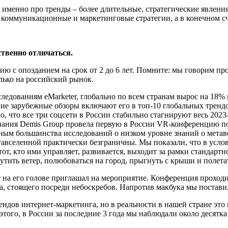
м именно про тренды – более длительные, стратегические явле
коммуникационные и маркетинговые стратегии, а в конечном с
ственно отличаться.
ю с опозданием на срок от 2 до 6 лет. Помните: мы говорим про 
олько на российский рынок.
ледованиям eMarketer, глобально по всем странам вырос на 18% 
гие зарубежные обзоры включают его в топ-10 глобальных трендо
 что все три соцсети в России стабильно стагнируют весь 2023
ания Demis Group провела первую в России VR-конференцию по d
анным большинства исследований о низком уровне знаний о мета
вселенной практически безграничны. Мы показали, что в усло
тот, кто ими управляет, развивается, выходит за рамки стандар
тить ветер, полюбоваться на город, прыгнуть с крыши и полета
 на его голове приглашал на мероприятие. Конференция проходи
бука, стоящего посреди небоскребов. Напротив макбука мы поста
ндов интернет-маркетинга, но в реальности в нашей стране это 
ого, в России за последние 3 года мы наблюдали около десятка