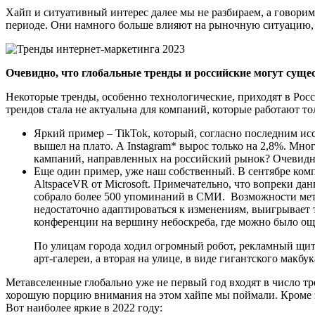
Хайп и ситуативный интерес далее мы не разбираем, а говори
периоде. Они намного больше влияют на рыночную ситуацию, 
Очевидно, что глобальные тренды и российские могут суще
Некоторые тренды, особенно технологические, приходят в Росси
трендов стала не актуальна для компаний, которые работают т
Яркий пример – TikTok, который, согласно последним исс
вышел на плато. А Instagram* вырос только на 2,8%. Мно
кампаний, направленных на российский рынок? Очевидно,
Еще один пример, уже наш собственный. В сентябре комп
AltspaceVR от Microsoft. Примечательно, что вопреки д
собрало более 500 упоминаний в СМИ. Возможности мета
недостаточно адаптироваться к изменениям, выигрывает 
конференции на вершину небоскреба, где можно было ощу
По улицам города ходил огромный робот, рекламный щит
арт-галереи, а вторая на улице, в виде гигантского мак
Метавселенные глобально уже не первый год входят в число тре
хорошую порцию внимания на этом хайпе мы поймали. Кроме эт
Вот наиболее яркие в 2022 году: