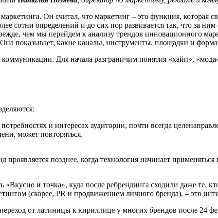
маркетинга. Он считал, что маркетинг – это функция, которая с
лее сотни определений и до сих пор развивается так, что за ни
ежде, чем мы перейдем к анализу трендов инновационного марк
 Она показывает, какие каналы, инструменты, площадки и форма
и коммуникации. Для начала разграничим понятия «хайп», «мода
азделяются:
 потребностях и интересах аудитории, почти всегда целенаправл
емени, может повторяться.
нд проявляется позднее, когда технология начинает применяться 
ь «Вкусно и точка», куда после ребрендинга сходили даже те, кт
тингом (скорее, PR и продвижением личного бренда), – это ин
ереход от латиницы к кириллице у многих брендов после 24 фе