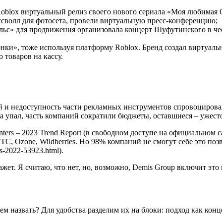
Roblox виртуальный релиз своего нового сериала «Моя любимая
ссволл для фотосета, провели виртуальную пресс-конференцию;
ульс» для продвижения организовала концерт Шуфутинского в че
онки», тоже используя платформу Roblox. Бренд создал виртуаль
 товаров на кассу.
й и недоступность части рекламных инструментов спровоцировал
а упал, часть компаний сократили бюджеты, оставшиеся – ужес
rs – 2023 Trend Report (в свободном доступе на официальном сай
С, Ozone, Wildberries. Но 98% компаний не смогут себе это по
rs-2022-53923.html).
ажет. Я считаю, что нет, но, возможно, Demis Group включит это
жем назвать? Для удобства разделим их на блоки: подход как ко