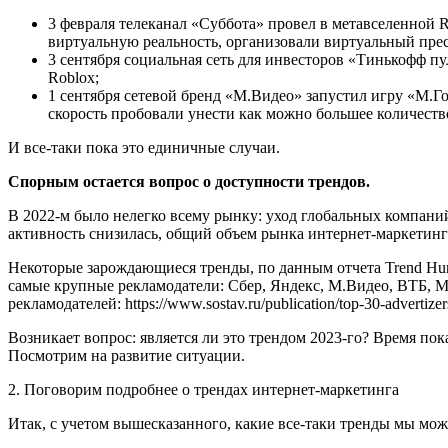
3 февраля телеканал «Суббота» провел в метавселенной 
виртуальную реальность, организовали виртуальный пре
3 сентября социальная сеть для инвесторов «Тинькофф п
Roblox;
1 сентября сетевой бренд «М.Видео» запустил игру «М.Г
скорость пробовали унести как можно большее количество
И все-таки пока это единичные случаи.
Спорным остается вопрос о доступности трендов.
В 2022-м было нелегко всему рынку: уход глобальных компани
активность снизилась, общий объем рынка интернет-маркетинг
Некоторые зарождающиеся тренды, по данным отчета Trend Hunte
самые крупные рекламодатели: Сбер, Яндекс, М.Видео, ВТБ, МТ
рекламодателей: https://www.sostav.ru/publication/top-30-advertize
Возникает вопрос: является ли это трендом 2023-го? Время пок
Посмотрим на развитие ситуации.
2. Поговорим подробнее о трендах интернет-маркетинга
Итак, с учетом вышесказанного, какие все-таки тренды мы мо