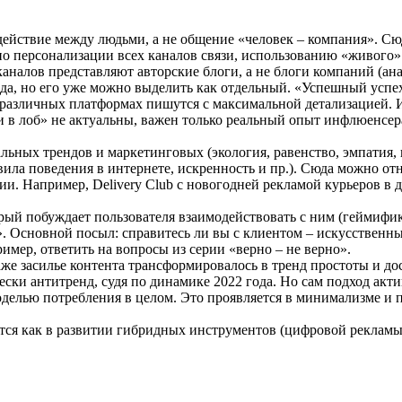
ействие между людьми, а не общение «человек – компания». С
 по персонализации всех каналов связи, использованию «живого»
алов представляют авторские блоги, а не блоги компаний (аналитика
да, но его уже можно выделить как отдельный. «Успешный успех
азличных платформах пишутся с максимальной детализацией. И да
ии в лоб» не актуальны, важен только реальный опыт инфлюенсе
льных трендов и маркетинговых (экология, равенство, эмпатия,
ла поведения в интернете, искренность и пр.). Сюда можно отн
. Например, Delivery Club с новогодней рекламой курьеров в де
рый побуждает пользователя взаимодействовать с ним (геймифик
. Основной посыл: справитесь ли вы с клиентом – искусственн
имер, ответить на вопросы из серии «верно – не верно».
аже засилье контента трансформировалось в тренд простоты и дос
ски антитренд, судя по динамике 2022 года. Но сам подход акти
оделью потребления в целом. Это проявляется в минимализме и пр
тся как в развитии гибридных инструментов (цифровой рекламы 