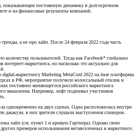
ния, показывающие постоянную динамику в долгосрочном
чете и на финансовые результаты компаний.
тренды, а не про хайп. После 24 февраля 2022 года часть
по количеству пользователей. Тогда как Facebook* глобально
в интернет-маркетинга, но насколько это актуально для
-й.
igital-маркетингу Marketing MetaConf 2022 на базе платформы
версах в РФ, мероприятие получило колоссальный отклик и
виях постоянно меняющегося российского маркетинга
тного мышления. Например, лифт поднимал участников
ть.
ла одновременно на двух сценах. Одна расположилась внутри
вили джакузи, в них зрители слушали выступления спикеров.
пока хайп (см. пункт 1 и кривую Гартнера). Однако свою
 других примеров использования метавселенных в маркетинге.