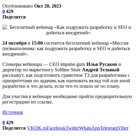
Опубликовано
Окт 20, 2023
0
429
Поделится
24 октября
в
15:00
состоится бесплатный вебинар «Миссия
(не)выполнима: как подружить разработку и SEO и добиться
внедрений».
Спикеры вебинара — CEO impulse.guru
Илья Русаков
и
директор по маркетингу Softline Store
Андрей Тельный
расскажут, как подготовить грамотное ТЗ для разработчика с
приоритетами по задачам, как оценивать вклад той или иной
разработки и что делать, если что-то пошло не по плану.
Для участия в вебинаре необходимо пройти предварительную
регистрацию по ссылке.
Источник
0
429
Поделится
VK
OK.ru
Facebook
Twitter
WhatsApp
Telegram
Viber