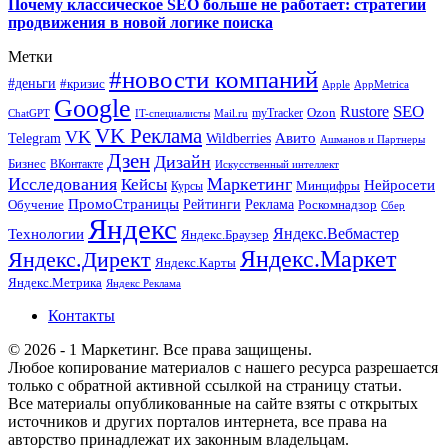
Почему классическое SEO больше не работает: стратегии
продвижения в новой логике поиска
Метки
#новости компаний
#деньги
#кризис
Apple
AppMetrica
Google
SEO
Rustore
Ozon
myTracker
ChatGPT
IT-специалисты
Mail.ru
VK Реклама
VK
Wildberries
Авито
Telegram
Ашманов и Партнеры
Дзен
Дизайн
Бизнес
ВКонтакте
Искусственный интеллект
Исследования
Маркетинг
Кейсы
Нейросети
Минцифры
Курсы
ПромоСтраницы
Рейтинги
Реклама
Роскомнадзор
Обучение
Сбер
Яндекс
Технологии
Яндекс.Вебмастер
Яндекс.Браузер
Яндекс.Маркет
Яндекс.Директ
Яндекс.Карты
Яндекс.Метрика
Яндекс Реклама
Контакты
© 2026 - 1 Маркетинг. Все права защищены.
Любое копирование материалов с нашего ресурса разрешается
только с обратной активной ссылкой на страницу статьи.
Все материалы опубликованные на сайте взяты с открытых
источников и других порталов интернета, все права на
авторство принадлежат их законным владельцам.