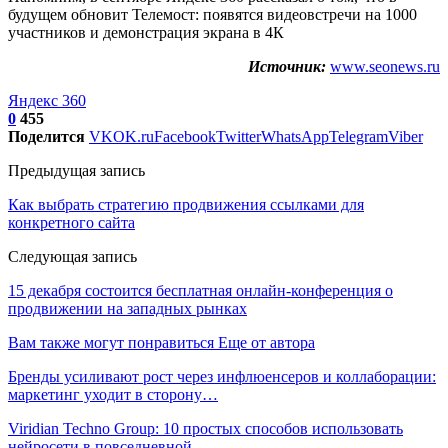
будущем обновит Телемост: появятся видеовстречи на 1000
участников и демонстрация экрана в 4К
Источник:
www.seonews.ru
Яндекс 360
0
455
Поделится
VK
OK.ru
Facebook
Twitter
WhatsApp
Telegram
Viber
Предыдущая запись
Как выбрать стратегию продвижения ссылками для
конкретного сайта
Следующая запись
15 декабря состоится бесплатная онлайн-конференция о
продвижении на западных рынках
Вам также могут понравиться
Еще от автора
Бренды усиливают рост через инфлюенсеров и коллаборации:
маркетинг уходит в сторону…
Viridian Techno Group: 10 простых способов использовать
нейросети в повседневной…