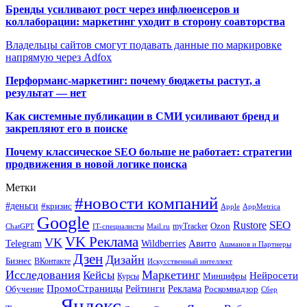
Бренды усиливают рост через инфлюенсеров и
коллаборации: маркетинг уходит в сторону соавторства
Владельцы сайтов смогут подавать данные по маркировке
напрямую через Adfox
Перформанс-маркетинг: почему бюджеты растут, а
результат — нет
Как системные публикации в СМИ усиливают бренд и
закрепляют его в поиске
Почему классическое SEO больше не работает: стратегии
продвижения в новой логике поиска
Метки
#новости компаний
#деньги
#кризис
Apple
AppMetrica
Google
SEO
Rustore
Ozon
myTracker
ChatGPT
IT-специалисты
Mail.ru
VK Реклама
VK
Wildberries
Авито
Telegram
Ашманов и Партнеры
Дзен
Дизайн
Бизнес
ВКонтакте
Искусственный интеллект
Исследования
Маркетинг
Кейсы
Нейросети
Минцифры
Курсы
ПромоСтраницы
Рейтинги
Реклама
Роскомнадзор
Обучение
Сбер
Яндекс