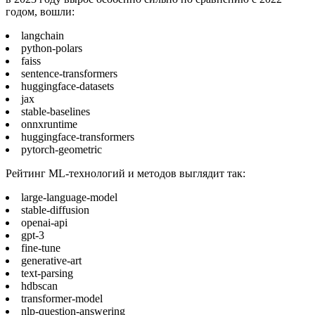
годом, вошли:
langchain
python-polars
faiss
sentence-transformers
huggingface-datasets
jax
stable-baselines
onnxruntime
huggingface-transformers
pytorch-geometric
Рейтинг ML-технологий и методов выглядит так:
large-language-model
stable-diffusion
openai-api
gpt-3
fine-tune
generative-art
text-parsing
hdbscan
transformer-model
nlp-question-answering