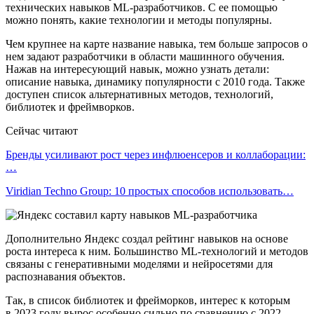
технических навыков ML-разработчиков. С ее помощью
можно понять, какие технологии и методы популярны.
Чем крупнее на карте название навыка, тем больше запросов о
нем задают разработчики в области машинного обучения.
Нажав на интересующий навык, можно узнать детали:
описание навыка, динамику популярности с 2010 года. Также
доступен список альтернативных методов, технологий,
библиотек и фреймворков.
Сейчас читают
Бренды усиливают рост через инфлюенсеров и коллаборации:
…
Viridian Techno Group: 10 простых способов использовать…
Дополнительно Яндекс создал рейтинг навыков на основе
роста интереса к ним. Большинство ML-технологий и методов
связаны с генеративными моделями и нейросетями для
распознавания объектов.
Так, в список библиотек и фрейморков, интерес к которым
в 2023 году вырос особенно сильно по сравнению с 2022