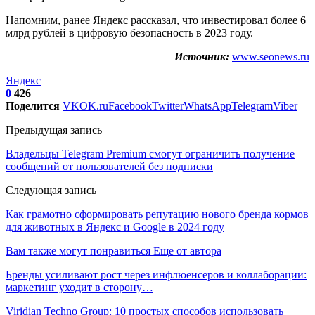
Напомним, ранее Яндекс рассказал, что инвестировал более 6
млрд рублей в цифровую безопасность в 2023 году.
Источник:
www.seonews.ru
Яндекс
0
426
Поделится
VK
OK.ru
Facebook
Twitter
WhatsApp
Telegram
Viber
Предыдущая запись
Владельцы Telegram Premium смогут ограничить получение
сообщений от пользователей без подписки
Следующая запись
Как грамотно сформировать репутацию нового бренда кормов
для животных в Яндекс и Google в 2024 году
Вам также могут понравиться
Еще от автора
Бренды усиливают рост через инфлюенсеров и коллаборации:
маркетинг уходит в сторону…
Viridian Techno Group: 10 простых способов использовать