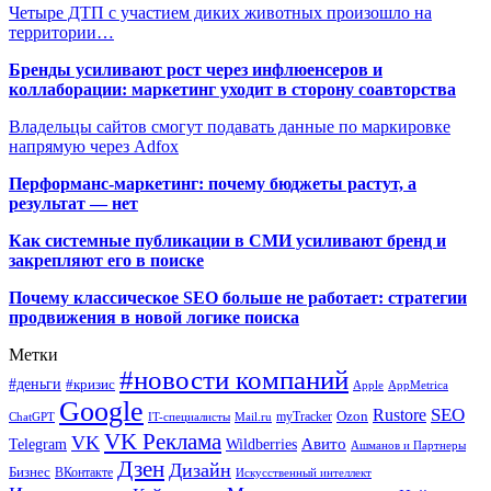
Четыре ДТП с участием диких животных произошло на
территории…
Бренды усиливают рост через инфлюенсеров и
коллаборации: маркетинг уходит в сторону соавторства
Владельцы сайтов смогут подавать данные по маркировке
напрямую через Adfox
Перформанс-маркетинг: почему бюджеты растут, а
результат — нет
Как системные публикации в СМИ усиливают бренд и
закрепляют его в поиске
Почему классическое SEO больше не работает: стратегии
продвижения в новой логике поиска
Метки
#новости компаний
#деньги
#кризис
Apple
AppMetrica
Google
SEO
Rustore
Ozon
myTracker
ChatGPT
IT-специалисты
Mail.ru
VK Реклама
VK
Wildberries
Авито
Telegram
Ашманов и Партнеры
Дзен
Дизайн
Бизнес
ВКонтакте
Искусственный интеллект