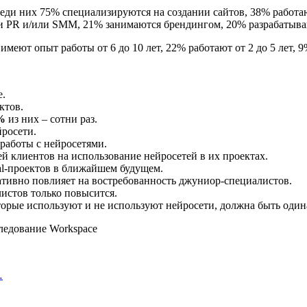
реди них 75% специализируются на создании сайтов, 38% работ
ти PR и/или SMM, 21% занимаются брендингом, 20% разрабатыва
 имеют опыт работы от 6 до 10 лет, 22% работают от 2 до 5 лет, 9
е.
ктов.
%
из них – сотни раз.
йросети.
работы с нейросетями.
й клиентов на использование нейросетей в их проектах.
al-проектов в ближайшем будущем.
ативно повлияет на востребованность джуниор-специалистов.
истов только повысится.
торые используют и не используют нейросети, должна быть один
…