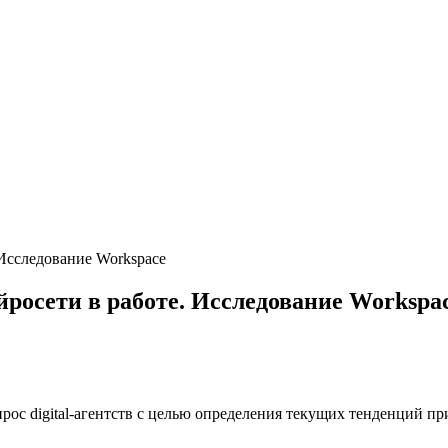
 Исследование Workspace
ейросети в работе. Исследование Workspa
прос digital-агентств с целью определения текущих тенденций 