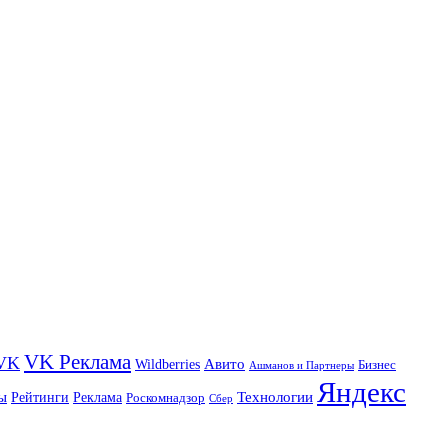
VK Реклама
VK
Wildberries
Авито
Бизнес
Ашманов и Партнеры
Яндекс
ы
Технологии
Рейтинги
Реклама
Роскомнадзор
Сбер