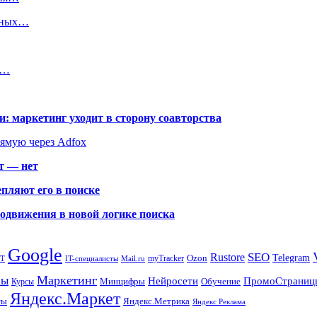
ийных…
а…
: маркетинг уходит в сторону соавторства
рямую через Adfox
т — нет
пляют его в поиске
родвижения в новой логике поиска
Google
SEO
Rustore
Ozon
Telegram
myTracker
PT
IT-специалисты
Mail.ru
Маркетинг
сы
ПромоСтраниц
Нейросети
Минцифры
Обучение
Курсы
Яндекс.Маркет
Яндекс.Метрика
ты
Яндекс Реклама