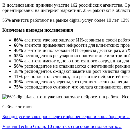
В исследовании приняли участие 162 российских агентства. С
ориентированы на интернет-маркетинг, 25% работают в облас
55% агентств работают на рынке digital-услуг более 10 лет, 13%
Ключевые выводы исследования
86%
агентств уже используют ИИ-сервисы в своей работ
60%
агентств применяют нейросети для клиентских прое
40%
агентств использовали ИИ-сервисы десятки раз, а
7
55%
респондентов регулярно используют две или три не
10%
агентств имеют одного постоянного сотрудника для 
56%
респондентов не сталкиваются с негативной реакцие
18%
респондентов ожидают заметный рост качества digit
11%
респондентов считают, что развитие нейросетей нег
39%
респондентов уверены, что ценность сеньор-специал
75%
респондентов считают, что оплата специалистов, ко
Сейчас читают
Бренды усиливают рост через инфлюенсеров и коллаборации:
Viridian Techno Group: 10 простых способов использовать…