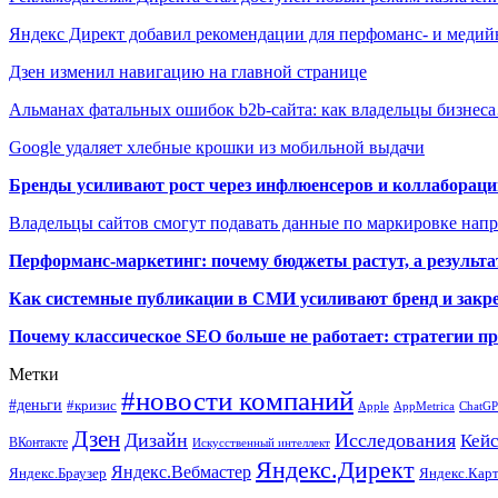
Яндекс Директ добавил рекомендации для перфоманс- и мед
Дзен изменил навигацию на главной странице
Альманах фатальных ошибок b2b-сайта: как владельцы бизнес
Google удаляет хлебные крошки из мобильной выдачи
Бренды усиливают рост через инфлюенсеров и коллаборации
Владельцы сайтов смогут подавать данные по маркировке нап
Перформанс-маркетинг: почему бюджеты растут, а результа
Как системные публикации в СМИ усиливают бренд и закре
Почему классическое SEO больше не работает: стратегии п
Метки
#новости компаний
#деньги
#кризис
Apple
AppMetrica
ChatG
Дзен
Дизайн
Исследования
Кей
ВКонтакте
Искусственный интеллект
Яндекс.Директ
Яндекс.Вебмастер
Яндекс.Браузер
Яндекс.Кар