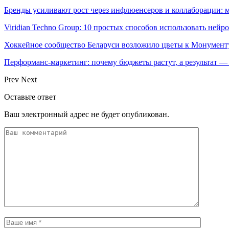
Бренды усиливают рост через инфлюенсеров и коллаборации: 
Viridian Techno Group: 10 простых способов использовать ней
Хоккейное сообщество Беларуси возложило цветы к Монумен
Перформанс-маркетинг: почему бюджеты растут, а результат —
Prev
Next
Оставьте ответ
Ваш электронный адрес не будет опубликован.