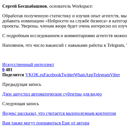
Сергей Бесшабашнов
, основатель Workspace:
Обработав полученную статистику и изучив опыт агентств, мы
добавить номинацию «Нейросети на службе бизнеса» в категор
проекты. Уверены, членам жюри будет очень интересно их изу
С подробным исследованием и комментариями агентств можно 
Напомним, что число вакансий с навыками работы в Telegram, V
Искусственный интеллект
0
481
Поделится
VK
OK.ru
Facebook
Twitter
WhatsApp
Telegram
Viber
Предыдущая запись
Дзен запустил автоматические субтитры для видео
Следующая запись
Яндекс рассказал, что считается малополезным контентом
Вам также могут понравиться
Еще от автора