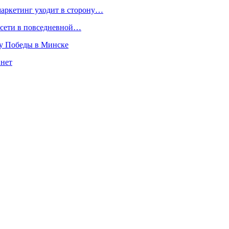
маркетинг уходит в сторону…
росети в повседневной…
ту Победы в Минске
 нет