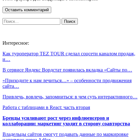
Интересное:
Как туроператор TEZ TOUR сделал соцсети каналом продаж,
и…
В сервисе Яндекс Вордстат появилась вкладка «Сайты по…
«Приходите к нам лечиться…» – особенности продвижения
сайта…
Привлечь, вовлечь, запомниться: в чем суть интерактивного…
Работа с таблицами в React: часть вторая
Бренды усиливают рост через инфлюенсеров и
коллаборации: маркетинг уходит в сторону соавторства
Владельцы сайтов смогут подавать данные по маркировке
напрямую через Adfox