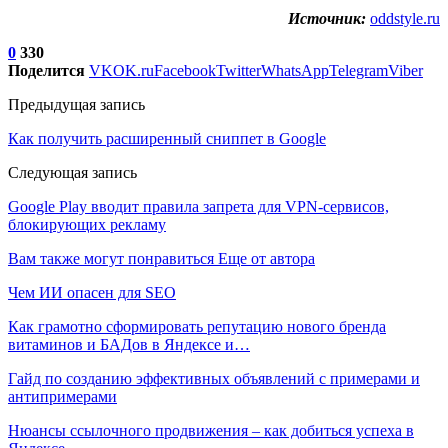
Источник:
oddstyle.ru
0
330
Поделится
VK
OK.ru
Facebook
Twitter
WhatsApp
Telegram
Viber
Предыдущая запись
Как получить расширенный сниппет в Google
Следующая запись
Google Play вводит правила запрета для VPN-сервисов,
блокирующих рекламу
Вам также могут понравиться
Еще от автора
Чем ИИ опасен для SEO
Как грамотно сформировать репутацию нового бренда
витаминов и БАДов в Яндексе и…
Гайд по созданию эффективных объявлений с примерами и
антипримерами
Нюансы ссылочного продвижения – как добиться успеха в