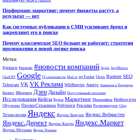
Перформанс-маркетинг: почему бюджеты растут, а
результат — нет
Как системные публикации в СМИ усиливают бренд и
закрепляют его в поиске
Почему классическое SEO больше не работает: стратегии
продвижения в новой логике поиска
Метки
#новости компаний
#деньги
#кризис
Apple
AppMetrica
Google
SEO
Rustore
Ozon
myTracker
ChatGPT
IT-специалисты
Mail.ru
VK Реклама
VK
Wildberries
Авито
Telegram
Ашманов и Партнеры
Дзен
Дизайн
Бизнес
ВКонтакте
Искусственный интеллект
Исследования
Маркетинг
Кейсы
Нейросети
Минцифры
Курсы
ПромоСтраницы
Рейтинги
Реклама
Роскомнадзор
Обучение
Сбер
Яндекс
Технологии
Яндекс.Вебмастер
Яндекс.Браузер
Яндекс.Маркет
Яндекс.Директ
Яндекс.Карты
Яндекс.Метрика
Яндекс Реклама