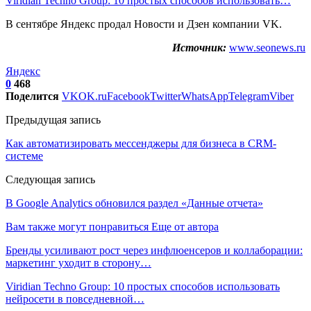
Viridian Techno Group: 10 простых способов использовать…
В сентябре Яндекс продал Новости и Дзен компании VK.
Источник:
www.seonews.ru
Яндекс
0
468
Поделится
VK
OK.ru
Facebook
Twitter
WhatsApp
Telegram
Viber
Предыдущая запись
Как автоматизировать мессенджеры для бизнеса в CRM-
системе
Следующая запись
В Google Analytics обновился раздел «Данные отчета»
Вам также могут понравиться
Еще от автора
Бренды усиливают рост через инфлюенсеров и коллаборации:
маркетинг уходит в сторону…
Viridian Techno Group: 10 простых способов использовать
нейросети в повседневной…