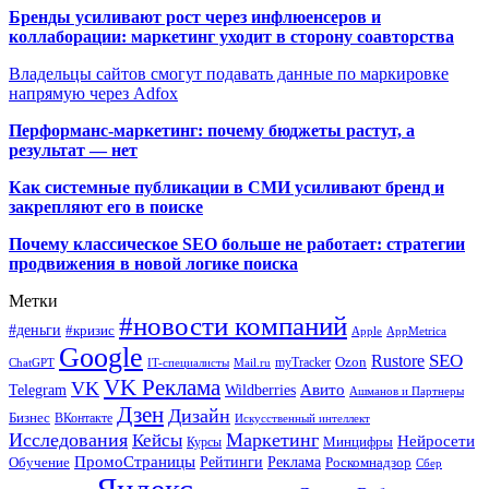
Бренды усиливают рост через инфлюенсеров и
коллаборации: маркетинг уходит в сторону соавторства
Владельцы сайтов смогут подавать данные по маркировке
напрямую через Adfox
Перформанс-маркетинг: почему бюджеты растут, а
результат — нет
Как системные публикации в СМИ усиливают бренд и
закрепляют его в поиске
Почему классическое SEO больше не работает: стратегии
продвижения в новой логике поиска
Метки
#новости компаний
#деньги
#кризис
Apple
AppMetrica
Google
SEO
Rustore
Ozon
myTracker
ChatGPT
IT-специалисты
Mail.ru
VK Реклама
VK
Wildberries
Авито
Telegram
Ашманов и Партнеры
Дзен
Дизайн
Бизнес
ВКонтакте
Искусственный интеллект
Исследования
Маркетинг
Кейсы
Нейросети
Минцифры
Курсы
ПромоСтраницы
Рейтинги
Реклама
Роскомнадзор
Обучение
Сбер
Яндекс