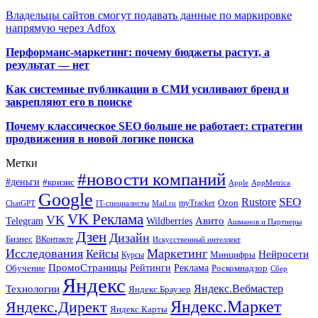
Владельцы сайтов смогут подавать данные по маркировке
напрямую через Adfox
Перформанс-маркетинг: почему бюджеты растут, а
результат — нет
Как системные публикации в СМИ усиливают бренд и
закрепляют его в поиске
Почему классическое SEO больше не работает: стратегии
продвижения в новой логике поиска
Метки
#новости компаний
#деньги
#кризис
Apple
AppMetrica
Google
SEO
Rustore
Ozon
myTracker
ChatGPT
IT-специалисты
Mail.ru
VK Реклама
VK
Wildberries
Авито
Telegram
Ашманов и Партнеры
Дзен
Дизайн
Бизнес
ВКонтакте
Искусственный интеллект
Исследования
Маркетинг
Кейсы
Нейросети
Минцифры
Курсы
ПромоСтраницы
Рейтинги
Реклама
Роскомнадзор
Обучение
Сбер
Яндекс
Технологии
Яндекс.Вебмастер
Яндекс.Браузер
Яндекс.Маркет
Яндекс.Директ
Яндекс.Карты