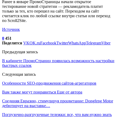
Ранее в январе ПромоСтраницы начали открытое
тестирование новой стратегии — рекламодатель платит
только за тех, кто перешел на сайт. Переходом на сайт
считается клик по любой ссылке внутри статьи или переход
по Scroll2Site.
Источник
0
451
Поделится
VK
OK.ru
Facebook
Twitter
WhatsApp
Telegram
Viber
Предыдущая запись
В кабинете ПромоСтраниц появилась возможность настройки
быстрых ссылок
Следующая запись
Особенности SEO-продвижения сайтов-агрегаторов
Вам также могут понравиться
Еще от автора
Соединяя Евразию, стимулируя процветание: Dongfeng Motor
дебютирует на выставке…
Погрузочно-разгрузочные тележки: все, что вам нужно знать