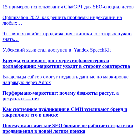
15 примеров использования ChatGPT для SEO-специалистов
Optimization 2022: как решить проблемы индексации на
любых…
9 главных ошибок продвижения клиники, о которых нужно
знать…
Узбекский язык стал доступен в Yandex SpeechKit
Бренды усиливают рост через инфлюенсеров и
коллаборации: маркетинг уходит в сторону соавторства
Владельцы сайтов смогут подавать данные по маркировке
напрямую через Adfox
Перформанс-маркетинг: почему бюджеты растут, а
результат — нет
Как системные публикации в СМИ усиливают бренд и
закрепляют его в поиске
Почему классическое SEO больше не работает: стратегии
продвижения в новой логике поиска