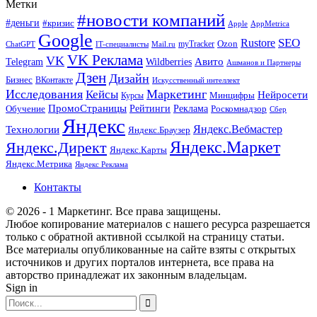
Метки
#новости компаний
#деньги
#кризис
Apple
AppMetrica
Google
SEO
Rustore
Ozon
myTracker
ChatGPT
IT-специалисты
Mail.ru
VK Реклама
VK
Wildberries
Авито
Telegram
Ашманов и Партнеры
Дзен
Дизайн
Бизнес
ВКонтакте
Искусственный интеллект
Исследования
Маркетинг
Кейсы
Нейросети
Минцифры
Курсы
ПромоСтраницы
Рейтинги
Реклама
Роскомнадзор
Обучение
Сбер
Яндекс
Технологии
Яндекс.Вебмастер
Яндекс.Браузер
Яндекс.Маркет
Яндекс.Директ
Яндекс.Карты
Яндекс.Метрика
Яндекс Реклама
Контакты
© 2026 - 1 Маркетинг. Все права защищены.
Любое копирование материалов с нашего ресурса разрешается
только с обратной активной ссылкой на страницу статьи.
Все материалы опубликованные на сайте взяты с открытых
источников и других порталов интернета, все права на
авторство принадлежат их законным владельцам.
Sign in