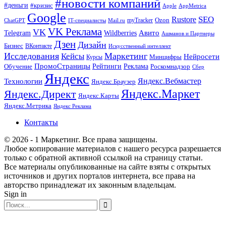
#новости компаний
#деньги
#кризис
Apple
AppMetrica
Google
SEO
Rustore
Ozon
myTracker
ChatGPT
IT-специалисты
Mail.ru
VK Реклама
VK
Wildberries
Авито
Telegram
Ашманов и Партнеры
Дзен
Дизайн
Бизнес
ВКонтакте
Искусственный интеллект
Исследования
Маркетинг
Кейсы
Нейросети
Минцифры
Курсы
ПромоСтраницы
Рейтинги
Реклама
Роскомнадзор
Обучение
Сбер
Яндекс
Технологии
Яндекс.Вебмастер
Яндекс.Браузер
Яндекс.Маркет
Яндекс.Директ
Яндекс.Карты
Яндекс.Метрика
Яндекс Реклама
Контакты
© 2026 - 1 Маркетинг. Все права защищены.
Любое копирование материалов с нашего ресурса разрешается
только с обратной активной ссылкой на страницу статьи.
Все материалы опубликованные на сайте взяты с открытых
источников и других порталов интернета, все права на
авторство принадлежат их законным владельцам.
Sign in