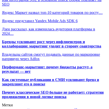
SEO
Яндекс Маркет назвал топ-10 категорий товаров по росту…
Яндекс представил Yandex Mobile Ads SDK 6
Дзен рассказал, как изменилась аудитория платформы в
2024…
Бренды усиливают рост через инфлюенсеров и
коллаборации: маркетинг уходит в сторону соавторства
Владельцы сайтов смогут подавать данные по маркировке
напрямую через Adfox
Перформанс-маркетинг: почему бюджеты растут, а
результат — нет
Как системные публикации в СМИ усиливают бренд и
закрепляют его в поиске
Почему классическое SEO больше не работает: стратегии
продвижения в новой логике поиска
Метки