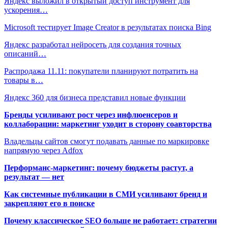
Яндекс выложил в открытый доступ инструмент для
ускорения…
Microsoft тестирует Image Creator в результатах поиска Bing
Яндекс разработал нейросеть для создания точных
описаний…
Распродажа 11.11: покупатели планируют потратить на
товары в…
Яндекс 360 для бизнеса представил новые функции
Бренды усиливают рост через инфлюенсеров и
коллаборации: маркетинг уходит в сторону соавторства
Владельцы сайтов смогут подавать данные по маркировке
напрямую через Adfox
Перформанс-маркетинг: почему бюджеты растут, а
результат — нет
Как системные публикации в СМИ усиливают бренд и
закрепляют его в поиске
Почему классическое SEO больше не работает: стратегии