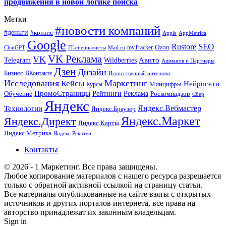
продвижения в новой логике поиска
Метки
#новости компаний
#деньги
#кризис
Apple
AppMetrica
Google
SEO
Rustore
Ozon
myTracker
ChatGPT
IT-специалисты
Mail.ru
VK Реклама
VK
Wildberries
Авито
Telegram
Ашманов и Партнеры
Дзен
Дизайн
Бизнес
ВКонтакте
Искусственный интеллект
Исследования
Маркетинг
Кейсы
Нейросети
Минцифры
Курсы
ПромоСтраницы
Рейтинги
Реклама
Роскомнадзор
Обучение
Сбер
Яндекс
Технологии
Яндекс.Вебмастер
Яндекс.Браузер
Яндекс.Маркет
Яндекс.Директ
Яндекс.Карты
Яндекс.Метрика
Яндекс Реклама
Контакты
© 2026 - 1 Маркетинг. Все права защищены.
Любое копирование материалов с нашего ресурса разрешается
только с обратной активной ссылкой на страницу статьи.
Все материалы опубликованные на сайте взяты с открытых
источников и других порталов интернета, все права на
авторство принадлежат их законным владельцам.
Sign in