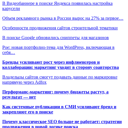
В Видеобаннере в поиске Яндекса появилась настройка
карусели
Объем рекламного рынка в России вырос на 27% за первое…
Особенности продвижения сайтов строительной тематики
В поиске Google обновились сниппеты для магазинов
Poe: новая портфолио-тема для WordPress, включающая в
себя…
Бренды усиливают рост через инфлюенсеров и
коллаборации: маркетинг уходит в сторону соавторства
Владельцы сайтов смогут подавать данные по маркировке
напрямую через Adfox
Перформанс-маркетинг: почему бюджеты растут, а
результат — нет
Как системные публикации в СМИ усиливают бренд и
закрепляют его в поиске
Почему классическое SEO больше не работает: стратегии
продвижения в новой логике поиска