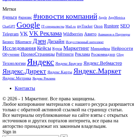
Метки
#новости компаний
#деньги
#кризис
Apple
AppMetrica
Google
SEO
Rustore
Ozon
myTracker
ChatGPT
IT-специалисты
Mail.ru
VK Реклама
VK
Wildberries
Авито
Telegram
Ашманов и Партнеры
Дзен
Дизайн
Бизнес
ВКонтакте
Искусственный интеллект
Исследования
Маркетинг
Кейсы
Нейросети
Минцифры
Курсы
ПромоСтраницы
Рейтинги
Реклама
Роскомнадзор
Обучение
Сбер
Яндекс
Технологии
Яндекс.Вебмастер
Яндекс.Браузер
Яндекс.Маркет
Яндекс.Директ
Яндекс.Карты
Яндекс.Метрика
Яндекс Реклама
Контакты
© 2026 - 1 Маркетинг. Все права защищены.
Любое копирование материалов с нашего ресурса разрешается
только с обратной активной ссылкой на страницу статьи.
Все материалы опубликованные на сайте взяты с открытых
источников и других порталов интернета, все права на
авторство принадлежат их законным владельцам.
Sign in