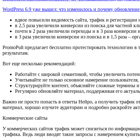
WordPress 6.9 уже вышел: что изменилось и почему обновлени
вдвое повысили видимость сайта, трафик и регистрации и
в 2,5 раза увеличили конверсии из поиска для частной к
почти в 2 раза увеличили переходы и в 3 раза конверсии 
в 3 раза увеличили конверсии из поиска и в 1,5 раза – 
PromoPult предлагает бесплатно протестировать технологию в 
результатам.
Вот еще несколько рекомендаций:
Работайте с широкой семантикой, чтобы увеличить поте
Учитывайте не только основное намерение пользователя,
Структурируйте контент, объясняйте сложные термины и 
Регулярно обновляйте материал, поддерживая его актуаль
Важно не просто попасть в ответы Нейро, а получить трафик от
материал, хорошо изучите аудиторию и подробно раскройте акту
Коммерческие сайты
У коммерческих сайтов трафик может снизиться по информацио
трафика. Ведь люди вводят такие запросы с намерением купить