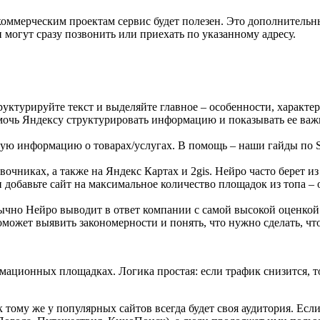
 коммерческим проектам сервис будет полезен. Это дополнительн
 могут сразу позвонить или приехать по указанному адресу.
уктурируйте текст и выделяйте главное – особенности, характе
чь Яндексу структурировать информацию и показывать ее важну
ую информацию о товарах/услугах. В помощь – наши гайды по S
вочниках, а также на Яндекс Картах и 2gis. Нейро часто берет
добавьте сайт на максимальное количество площадок из топа – 
ычно Нейро выводит в ответ компании с самой высокой оценко
может выявить закономерности и понять, что нужно сделать, что
мационных площадках. Логика простая: если трафик снизится, то 
к тому же у популярных сайтов всегда будет своя аудитория. Есл