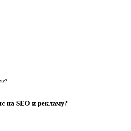
аму?
ис на SEO и рекламу?