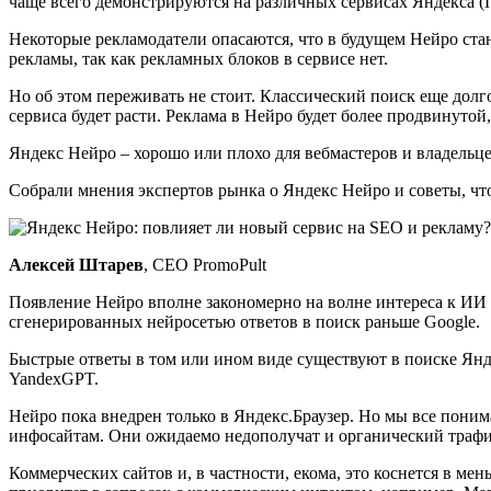
чаще всего демонстрируются на различных сервисах Яндекса (
Некоторые рекламодатели опасаются, что в будущем Нейро стан
рекламы, так как рекламных блоков в сервисе нет.
Но об этом переживать не стоит. Классический поиск еще долго
сервиса будет расти. Реклама в Нейро будет более продвинутой
Яндекс Нейро – хорошо или плохо для вебмастеров и владельц
Собрали мнения экспертов рынка о Яндекс Нейро и советы, что
Алексей Штарев
, CEO PromoPult
Появление Нейро вполне закономерно на волне интереса к ИИ
сгенерированных нейросетью ответов в поиск раньше Google.
Быстрые ответы в том или ином виде существуют в поиске Янде
YandexGPT.
Нейро пока внедрен только в Яндекс.Браузер. Но мы все понима
инфосайтам. Они ожидаемо недополучат и органический трафи
Коммерческих сайтов и, в частности, екома, это коснется в ме