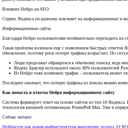
Влияние Нейро на SEO
Сервис Яндекса по-разному повлияет на информационные и ко
Информационные сайты
Благодаря Нейро пользователям необязательно переходить на 
Такая проблема возникла еще с появлением быстрых ответов Я
обновление, поэтому риск потери трафика возрастает. Но ситу
Люди продолжат обращаться к обычному поиску, ведь мно
Яндекс Браузер используют около 30% пользователей Руне
Из Нейро тоже возможен трафик – пользователь может пе
Последнее означает, что потерю трафика из поиска можно компе
Как попасть в ответы Нейро информационному сайту
Система формирует ответ на основе сайтов из топ-10 Яндекса.
технология внешней оптимизации PromoPult Max. Уже в первую
Сейчас читают
Нейросети как новая инфраструктура мышления: подход AI 