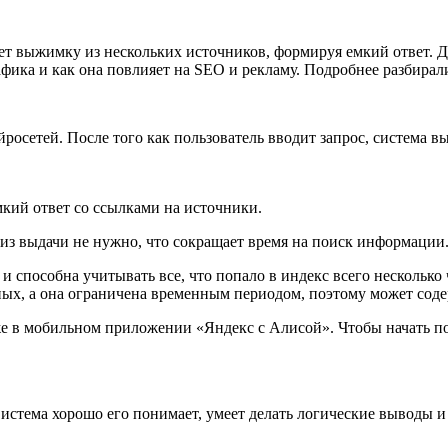
ет выжимку из нескольких источников, формируя емкий ответ. Дл
фика и как она повлияет на SEO и рекламу. Подробнее разбирали
росетей. После того как пользователь вводит запрос, система в
кий ответ со ссылками на источники.
ы из выдачи не нужно, что сокращает время на поиск информации
и способна учитывать все, что попало в индекс всего несколько
ных, а она ограничена временным периодом, поэтому может со
же в мобильном приложении «Яндекс с Алисой». Чтобы начать по
стема хорошо его понимает, умеет делать логические выводы и 