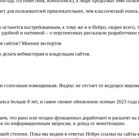
Погода, Путешествия, КиноПоиск), а люди продолжат ими пользо
ет для пользователей привлекательнее, чем классический поиск
 останется востребованным, к тому же и в Нейро, скорее всего, 
, удобной и нативной – о перспективах рассказали разработчики 
ев сайтов? Мнения экспертов
 делать вебмастерам и владельцам сайтов.
 и голосовым помощникам. Яндекс не отстает от ведущих миров
кса больше 8 лет, и самое свежее обновление осенью 2023 года 
ем, что рано или поздно функционал доработают и раскатят на в
к по информационным запросам, и доход от монетизации.
ньшей степени. Пока мы видим в ответах Нейро ссылки на сайты-и