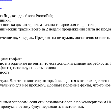
е…
з Яндекса для блога PromoPult;
линики;
из поиска для интернет-магазина товаров для творчества;
органический трафик всего за 2 недели продвижения сайта по про
течение двух недель. Предоплаты не нужно, достаточно оставит
нциал трафика.
 но и вторичные интенты, то есть дополнительные потребности. 
факты, используя простые слова.
ность.
туда. Для этого контент, который выводится в ответах, должен п
альную для нее проблему. Добавьте полезные факты, что-то ново
нным запросам, если они развивают блог, а по коммерческим Н
 продукт, поэтому будут переходить в источники.