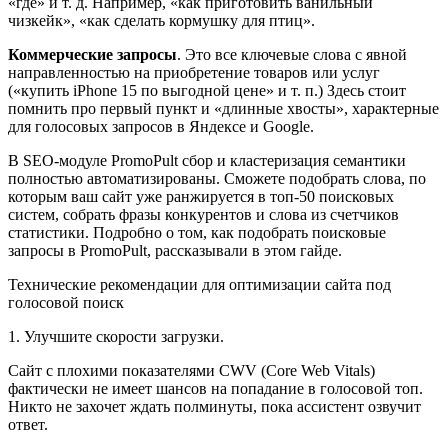
«где» и т. д. Например, «как приготовить ванильный
чизкейк», «как сделать кормушку для птиц».
Коммерческие запросы
. Это все ключевые слова с явной
направленностью на приобретение товаров или услуг
(«купить iPhone 15 по выгодной цене» и т. п.) Здесь стоит
помнить про первый пункт и «длинные хвосты», характерные
для голосовых запросов в Яндексе и Google.
В SEO-модуле PromoPult сбор и кластеризация семантики
полностью автоматизированы. Сможете подобрать слова, по
которым ваш сайт уже ранжируется в топ-50 поисковых
систем, собрать фразы конкурентов и слова из счетчиков
статистики. Подробно о том, как подобрать поисковые
запросы в PromoPult, рассказывали в этом гайде.
Технические рекомендации для оптимизации сайта под
голосовой поиск
1. Улучшите скорости загрузки.
Сайт с плохими показателями CWV (Core Web Vitals)
фактически не имеет шансов на попадание в голосовой топ.
Никто не захочет ждать полминуты, пока ассистент озвучит
ответ.