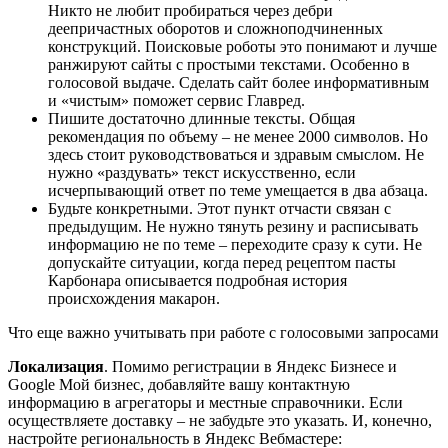
Никто не любит пробираться через дебри
деепричастных оборотов и сложноподчиненных
конструкций. Поисковые роботы это понимают и лучше
ранжируют сайты с простыми текстами. Особенно в
голосовой выдаче. Сделать сайт более информативным
и «чистым» поможет сервис Главред.
Пишите достаточно длинные тексты. Общая
рекомендация по объему – не менее 2000 символов. Но
здесь стоит руководствоваться и здравым смыслом. Не
нужно «раздувать» текст искусственно, если
исчерпывающий ответ по теме умещается в два абзаца.
Будьте конкретными. Этот пункт отчасти связан с
предыдущим. Не нужно тянуть резину и расписывать
информацию не по теме – переходите сразу к сути. Не
допускайте ситуации, когда перед рецептом пасты
Карбонара описывается подробная история
происхождения макарон.
Что еще важно учитывать при работе с голосовыми запросами
Локализация
. Помимо регистрации в Яндекс Бизнесе и
Google Мой бизнес, добавляйте вашу контактную
информацию в агрегаторы и местные справочники. Если
осуществляете доставку – не забудьте это указать. И, конечно,
настройте региональность в Яндекс Вебмастере: