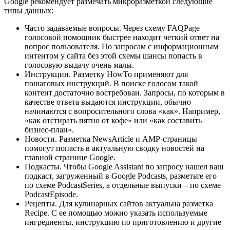
Google рекомендует размечать микроразметкой следующие
типы данных:
Часто задаваемые вопросы. Через схему FAQPage
голосовой помощник быстрее находит четкий ответ на
вопрос пользователя. По запросам с информационным
интентом у сайта без этой схемы шансы попасть в
голосовую выдачу очень малы.
Инструкции. Разметку HowTo применяют для
пошаговых инструкций. В поиске голосом такой
контент достаточно востребован. Запросы, по которым в
качестве ответа выдаются инструкции, обычно
начинаются с вопросительного слова «как». Например,
«как отстирать пятно от кофе» или «как составить
бизнес-план».
Новости. Разметка NewsArticle и AMP-страницы
помогут попасть в актуальную сводку новостей на
главной странице Google.
Подкасты. Чтобы Google Assistant по запросу нашел ваш
подкаст, загруженный в Google Podcasts, разметьте его
по схеме PodcastSeries, а отдельные выпуски – по схеме
PodcastEpisode.
Рецепты. Для кулинарных сайтов актуальна разметка
Recipe. С ее помощью можно указать используемые
ингредиенты, инструкцию по приготовлению и другие