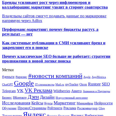
Бренды усиливают рост через инфлюенсеров и
коллаборации: маркетинг уходит в сторону соавторства
Владельцы сайтов смогут подавать данные по маркировке
напрямую через Adfox
Перформанс-маркетинг: почему бюджеты растут, а
результат — нет
Как системные публикации в СМИ усиливают бренд и
закрепляют его в поиске
Почему классическое SEO больше не работает: стратегии
продвижения в новой логике поиска
Метки
#новости компаний
#деньги
#кризис
Apple
AppMetrica
Google
SEO
Rustore
Ozon
myTracker
ChatGPT
IT-специалисты
Mail.ru
VK Реклама
VK
Wildberries
Авито
Telegram
Ашманов и Партнеры
Дзен
Дизайн
Бизнес
ВКонтакте
Искусственный интеллект
Исследования
Маркетинг
Кейсы
Нейросети
Минцифры
Курсы
ПромоСтраницы
Рейтинги
Реклама
Роскомнадзор
Обучение
Сбер
Яндекс
Технологии
Яндекс.Вебмастер
Яндекс.Браузер